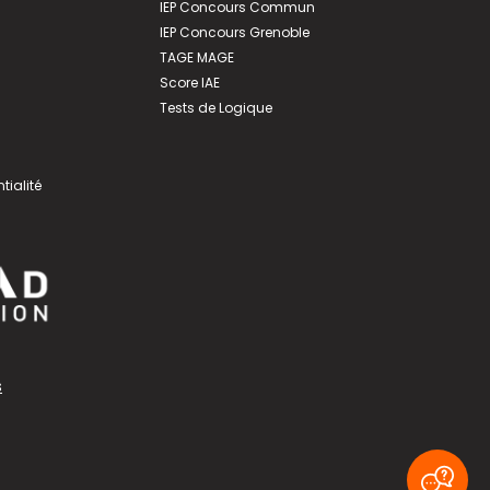
IEP Concours Commun
IEP Concours Grenoble
TAGE MAGE
Score IAE
Tests de Logique
tialité
s