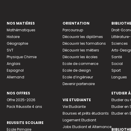
NOS MATIÈRES
ORIENTATION
BIBLIOTH
Mathématiques
Parcoursup
Droit-Eco
Histoire
Découvrir les diplômes
Littératur
Géographie
Découvrir les formations
Sciences
SVT
Découvrir les métiers
Arts-Desig
Physique Chimie
Découvrir les écoles
Santé
Anglais
Ecole de commerce
Social
Espagnol
Ecole de design
Sport
Allemand
Ecole d’ingénieur
Langues
Devenir partenaire
NOS OFFRES
ETUDIER À
Offre 2025-2026
VIE ETUDIANTE
Etudier a
Pack Réussite 4 ans
Vie Etudiante
Etudier en 
Bourses et prêts étudiants
Etudier en
Logement Etudiant
REUSSITE SCOLAIRE
Jobs Etudiant et Alternance
Ecole Primaire
BIBLIOTH