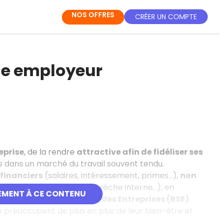
NOS OFFRES
CRÉER UN COMPTE
ue employeur
eprise
, de la rendre
attractive afin de fidéliser ses
 dans un marché du travail souvent tendu.
financiers
(salaires, intéressement, primes...),
non
des horaires, télétravail, crèche interne...), en
EMENT À CE CONTENU
esponsabilité Sociétale des Entreprises (RSE)
se préoccupent de plus en plus de leur bien-être et