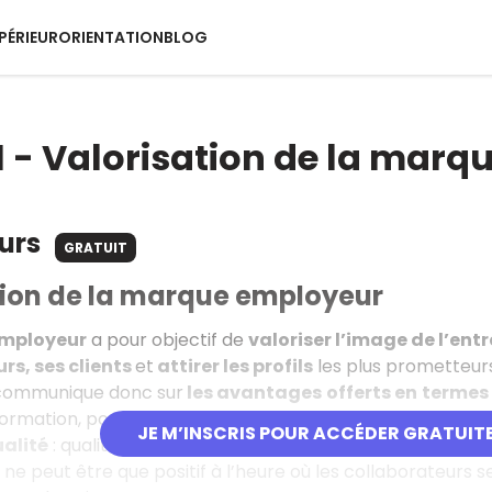
PÉRIEUR
ORIENTATION
BLOG
 - Valorisation de la marq
ours
GRATUIT
tion de la marque employeur
mployeur
a pour objectif de
valoriser l’image de l’entr
rs, ses clients
et
attirer les profils
les plus prometteurs
 communique donc sur
les avantages
offerts en
termes 
ormation, possibilité d’évolution, salle de sport, souplesse 
JE M’INSCRIS POUR ACCÉDER GRATUIT
alité
: qualité des produits, des services…, en termes de
R
 ne peut être que positif à l’heure où les collaborateurs 