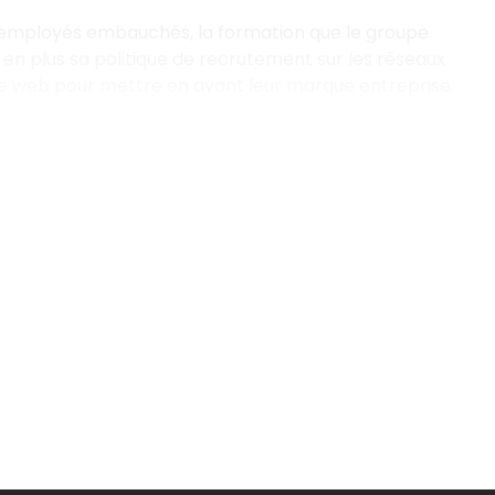
mployés embauchés, la formation que le groupe
s en plus sa politique de recrutement sur les réseaux
le web pour mettre en avant leur marque entreprise.