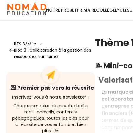
NOTRE PROJET
PRIMAIRE
COLLÈGE
LYCÉE
SU
Thème 1
BTS SAM 1e
>
Bloc 3 : Collaboration à la gestion des
ressources humaines
📝 Mini-c
Valorisa
💌 Premier pas vers la réussite
La
marque e
Inscrivez-vous à notre newsletter !
collaborateu
L’entreprise
Chaque semaine dans votre boite
mail : conseils, contenus
financiers
(f
pédagogiques, toutes les clés pour
termes
de qu
la réussite de vos enfants et bien
dont l’impact
plus ! 🎯