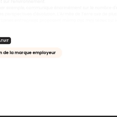
t sur l’environnement.
par exemple, communique énormément sur le nombre d'e
 les perspectives d'évolution. L’Armée de Terre axe de plu
rtaines entreprises proposent même des mini séries sur 
ATUIT
on de la marque employeur