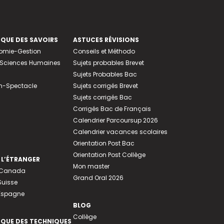
EQUE DES SAVOIRS
ASTUCES RÉVISIONS
nomie-Gestion
Conseils et Méthodo
e-Sciences Humaines
Sujets probables Brevet
Sujets Probables Bac
n-Spectacle
Sujets corrigés Brevet
Sujets corrigés Bac
Corrigés Bac de Français
Calendrier Parcoursup 2026
Calendrier vacances scolaires
Orientation Post Bac
Orientation Post Collège
 L’ÉTRANGER
Mon master
u Canada
Grand Oral 2026
Suisse
 Espagne
BLOG
Collège
EQUE DES TECHNIQUES