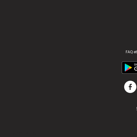
FAQ et
v2.311.4 US