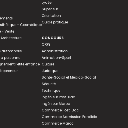
Lycée
Supérieur
Orientation
tements
Guide pratique
 Esthétique - Cosmétique
- Vente
 Architecture
CONCOURS
CRPE
 automobile
Administration
 la personne
Animation-Sport
ement Petite enfance
Culture
ntrepreneur
Juridique
Santé-Social et Médico-Social
Sécurité
Technique
Ingénieur Post-Bac
Ingénieur Maroc
Commerce Post-Bac
Commerce Admission Parallèle
Commerce Maroc