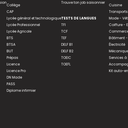
sion
Trouve ton job saisonnier
Collège
Cuisine
CAP
Transports
Lycée général et technologique
TESTS DE LANGUES
Mode - Vê
Lycée Professionnel
TFI
Coiffure -
Lycée Agricole
TCF
Commerce 
BTS
TEF
Bâtiment -
BTSA
DELF B1
Électricité
BUT
DELF B2
Mécanique
Prépas
TOEIC
Services à
Licence
TOEFL
Accompagn
Licence Pro
Kit auto-e
DN Made
PASS
Diplome infirmier