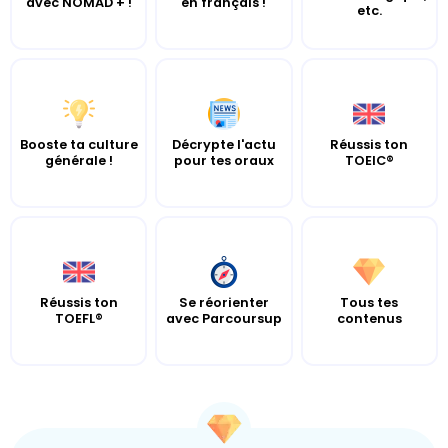
avec NOMAD + !
en français !
etc.
Booste ta culture
Décrypte l'actu
Réussis ton
générale !
pour tes oraux
TOEIC®
Réussis ton
Se réorienter
Tous tes
TOEFL®
avec Parcoursup
contenus