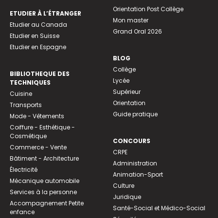
Orientation Post Collège
ETUDIER À L’ÉTRANGER
Mon master
Etudier au Canada
Grand Oral 2026
Etudier en Suisse
Etudier en Espagne
BLOG
Collège
BIBLIOTHEQUE DES
Lycée
TECHNIQUES
Supérieur
Cuisine
Orientation
Transports
Guide pratique
Mode - Vêtements
Coiffure - Esthétique -
Cosmétique
CONCOURS
Commerce - Vente
CRPE
Bâtiment - Architecture
Administration
Électricité
Animation-Sport
Mécanique automobile
Culture
Services à la personne
Juridique
Accompagnement Petite
Santé-Social et Médico-Social
enfance