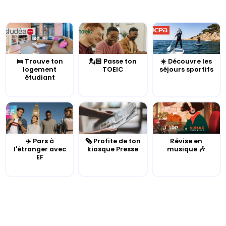
🛌 Trouve ton
💂🏻 Passe ton
☀️ Découvre les
logement
TOEIC
séjours sportifs
étudiant
✈️ Pars à
🗞️ Profite de ton
Révise en
l'étranger avec
kiosque Presse
musique 🎶
EF