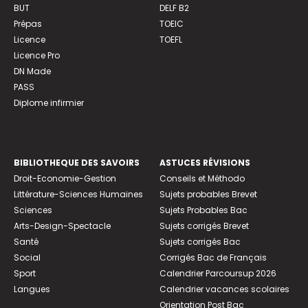
BUT
DELF B2
Prépas
TOEIC
Licence
TOEFL
Licence Pro
DN Made
PASS
Diplome infirmier
BIBLIOTHEQUE DES SAVOIRS
ASTUCES RÉVISIONS
Droit-Economie-Gestion
Conseils et Méthodo
Littérature-Sciences Humaines
Sujets probables Brevet
Sciences
Sujets Probables Bac
Arts-Design-Spectacle
Sujets corrigés Brevet
Santé
Sujets corrigés Bac
Social
Corrigés Bac de Français
Sport
Calendrier Parcoursup 2026
Langues
Calendrier vacances scolaires
Orientation Post Bac