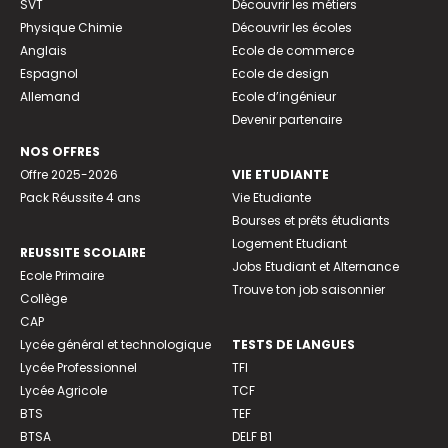
SVT
Découvrir les métiers
Physique Chimie
Découvrir les écoles
Anglais
Ecole de commerce
Espagnol
Ecole de design
Allemand
Ecole d’ingénieur
Devenir partenaire
NOS OFFRES
Offre 2025-2026
VIE ETUDIANTE
Pack Réussite 4 ans
Vie Etudiante
Bourses et prêts étudiants
Logement Etudiant
REUSSITE SCOLAIRE
Jobs Etudiant et Alternance
Ecole Primaire
Trouve ton job saisonnier
Collège
CAP
Lycée général et technologique
TESTS DE LANGUES
Lycée Professionnel
TFI
Lycée Agricole
TCF
BTS
TEF
BTSA
DELF B1