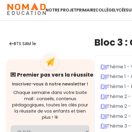
NOTRE PROJET
PRIMAIRE
COLLÈGE
LYCÉE
SU
Bloc 3 
BTS SAM 1e
Thème 1 - 
💌 Premier pas vers la réussite
Thème 1 - 
Inscrivez-vous à notre newsletter !
Thème 1 - 
Chaque semaine dans votre boite
Thème 2 - P
mail : conseils, contenus
pédagogiques, toutes les clés pour
Thème 2 - 
la réussite de vos enfants et bien
Thème 2 - 
plus ! 🎯
Thème 3 - 