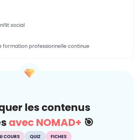
lit social
e formation professionnelle continue
quer les contenus
és
avec NOMAD+
🎯
NI COURS
QUIZ
FICHES