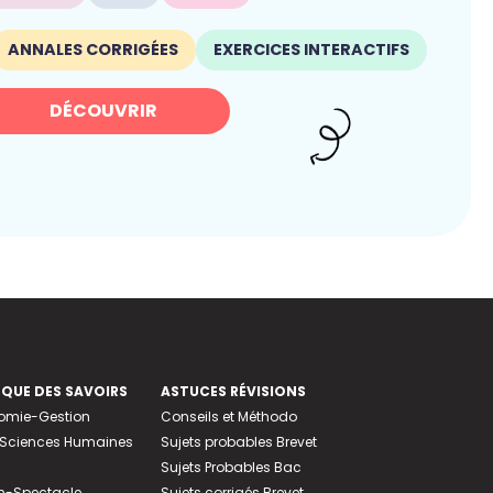
ANNALES CORRIGÉES
EXERCICES INTERACTIFS
DÉCOUVRIR
EQUE DES SAVOIRS
ASTUCES RÉVISIONS
nomie-Gestion
Conseils et Méthodo
e-Sciences Humaines
Sujets probables Brevet
Sujets Probables Bac
n-Spectacle
Sujets corrigés Brevet