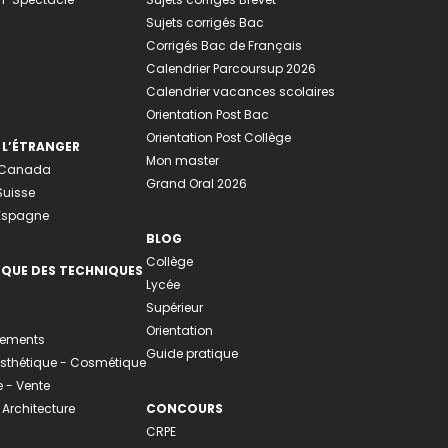
Sujets corrigés Bac
Corrigés Bac de Français
Calendrier Parcoursup 2026
Calendrier vacances scolaires
Orientation Post Bac
Orientation Post Collège
 L’ÉTRANGER
Mon master
u Canada
Grand Oral 2026
Suisse
 Espagne
BLOG
Collège
EQUE DES TECHNIQUES
Lycée
Supérieur
Orientation
tements
Guide pratique
 Esthétique - Cosmétique
- Vente
 Architecture
CONCOURS
CRPE