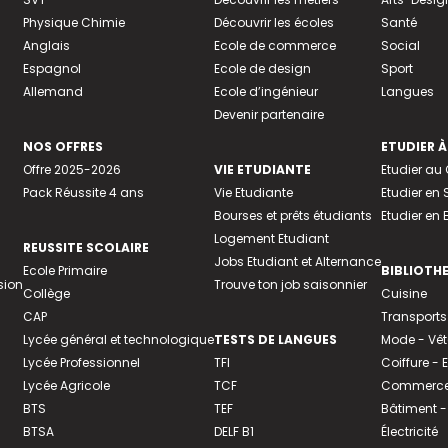
Physique Chimie
Découvrir les écoles
Santé
Anglais
Ecole de commerce
Social
Espagnol
Ecole de design
Sport
Allemand
Ecole d’ingénieur
Langues
Devenir partenaire
NOS OFFRES
ETUDIER À
Offre 2025-2026
VIE ETUDIANTE
Etudier a
Pack Réussite 4 ans
Vie Etudiante
Etudier en 
Bourses et prêts étudiants
Etudier en
Logement Etudiant
REUSSITE SCOLAIRE
Jobs Etudiant et Alternance
Ecole Primaire
BIBLIOTH
sion
Trouve ton job saisonnier
Collège
Cuisine
CAP
Transports
Lycée général et technologique
TESTS DE LANGUES
Mode - Vê
Lycée Professionnel
TFI
Coiffure -
Lycée Agricole
TCF
Commerce 
BTS
TEF
Bâtiment -
BTSA
DELF B1
Électricité