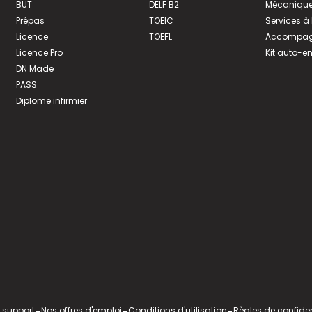
BUT
DELF B2
Mécanique
Prépas
TOEIC
Services à
Licence
TOEFL
Accompagn
Licence Pro
Kit auto-e
DN Made
PASS
Diplome infirmier
 support
Nos offres d'emploi
Conditions d'utilisation
Règles de confiden