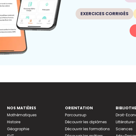
EXERCICES CORRIGÉS
NOS MATIÈRES
ORIENTATION
BIBLIOTH
Mathématiques
Parcoursup
Droit-Eco
Histoire
Découvrir les diplômes
Littératur
Géographie
Découvrir les formations
Sciences
SVT
Découvrir les métiers
Arts-Desig