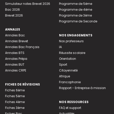
Simulateur notes Brevet 2026
Programme de 5ème
Bac 2026
Programme de 4ème
Brevet 2026
Programme de 3ème
Programme de Seconde
ANNALES
Annales Bac
NOS ENGAGEMENTS
Annales Brevet
Nos professeurs
Annales Bac Français
IA
Annales BTS
Réussite scolaire
Annales Prépa
Orientation
Annales BUT
Sport
Annales CRPE
Citoyenneté
Afrique
Francophonie
FICHES DE RÉVISIONS
Rapport - Entreprise à mission
Fiches 6ème
Fiches 5ème
Fiches 4ème
NOS RESSOURCES
Fiches 3ème
FAQ et support
Fiches Bac
Actualités