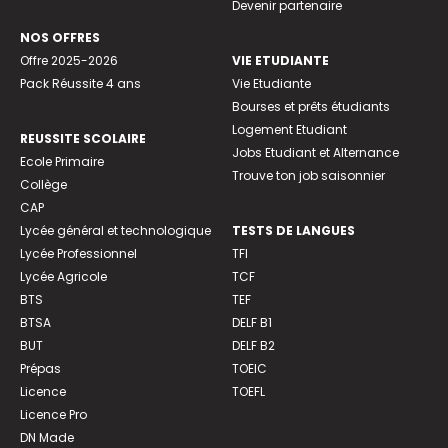
Devenir partenaire
NOS OFFRES
Offre 2025-2026
VIE ETUDIANTE
Pack Réussite 4 ans
Vie Etudiante
Bourses et prêts étudiants
Logement Etudiant
REUSSITE SCOLAIRE
Jobs Etudiant et Alternance
Ecole Primaire
Trouve ton job saisonnier
Collège
CAP
Lycée général et technologique
TESTS DE LANGUES
Lycée Professionnel
TFI
Lycée Agricole
TCF
BTS
TEF
BTSA
DELF B1
BUT
DELF B2
Prépas
TOEIC
Licence
TOEFL
Licence Pro
DN Made