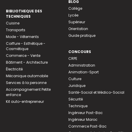
BLOG
Collège
BIBLIOTHEQUE DES
Lycée
TECHNIQUES
Supérieur
Cuisine
Orientation
Transports
Guide pratique
Mode - Vêtements
Coiffure - Esthétique -
Cosmétique
CONCOURS
Commerce - Vente
CRPE
Bâtiment - Architecture
Administration
Électricité
Animation-Sport
Mécanique automobile
Culture
Services à la personne
Juridique
Accompagnement Petite
Santé-Social et Médico-Social
enfance
Sécurité
Kit auto-entrepreneur
Technique
Ingénieur Post-Bac
Ingénieur Maroc
Commerce Post-Bac