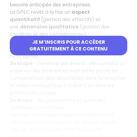
besoins anticipés des entreprises.
La GPEC revêt à la fois un
aspect
quantitatif
(gestion des effectifs) et
une
dimension qualitative
(gestion des
carrières et des compétences).
1re étape
- l’analyse de l’existant : il s’agit de
JE M’INSCRIS POUR ACCÉDER
recenser les compétences présentes dans
GRATUITEMENT À CE CONTENU
l’entreprise.
2e étape
- l’analyse des écarts : elle consiste à
observer les différences existantes parmi les
compétences déjà disponibles dans l’entreprise
et celles manquantes à présent et dans les
prochaines années.
3e étape
- les propositions et suivis des
politiques correctrices.
Pour que ces solutions soient véritablement
efficaces, il est nécessaire de réaliser un suivi
régulier des politiques mises en œuvre,
notamment au moyen de
tableaux de bord
.