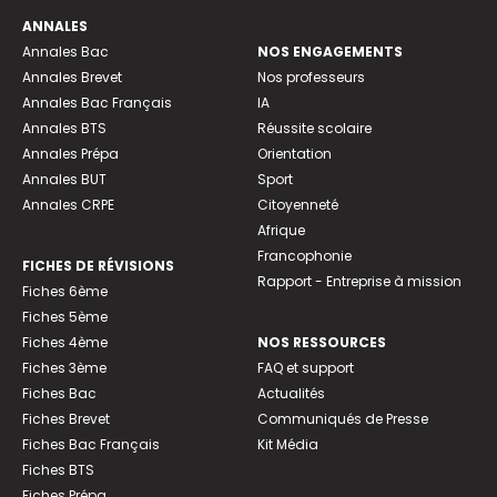
ANNALES
Annales Bac
NOS ENGAGEMENTS
Annales Brevet
Nos professeurs
Annales Bac Français
IA
Annales BTS
Réussite scolaire
Annales Prépa
Orientation
Annales BUT
Sport
Annales CRPE
Citoyenneté
Afrique
Francophonie
FICHES DE RÉVISIONS
Rapport - Entreprise à mission
Fiches 6ème
Fiches 5ème
Fiches 4ème
NOS RESSOURCES
Fiches 3ème
FAQ et support
Fiches Bac
Actualités
Fiches Brevet
Communiqués de Presse
Fiches Bac Français
Kit Média
Fiches BTS
Fiches Prépa