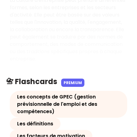
La culture d'entreprise peut prendre différentes
formes, selon les entreprises et les secteurs
d'activité. Elle peut être basée sur des valeurs
telles que l'innovation, la qualité, l'engagement,
la collaboration ou encore la transparence. Elle
peut également se traduire par des normes de
comportement, des modes de communication
ou des traditions spécifiques propres à chaque
entreprise.
📇 Flashcards
PREMIUM
Les concepts de GPEC (gestion
prévisionnelle de l'emploi et des
compétences)
Les définitions
Les facteurs de motivation