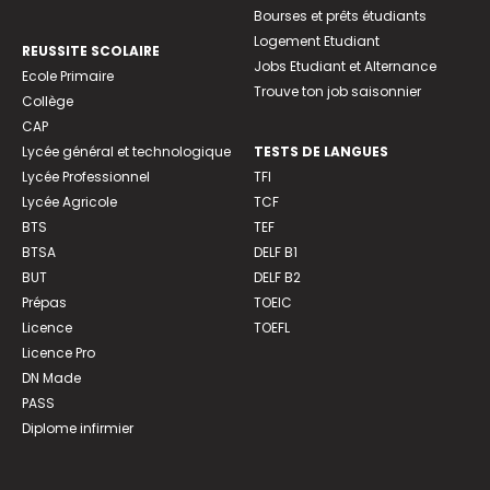
Bourses et prêts étudiants
Logement Etudiant
REUSSITE SCOLAIRE
Jobs Etudiant et Alternance
Ecole Primaire
Trouve ton job saisonnier
Collège
CAP
Lycée général et technologique
TESTS DE LANGUES
Lycée Professionnel
TFI
Lycée Agricole
TCF
BTS
TEF
BTSA
DELF B1
BUT
DELF B2
Prépas
TOEIC
Licence
TOEFL
Licence Pro
DN Made
PASS
Diplome infirmier