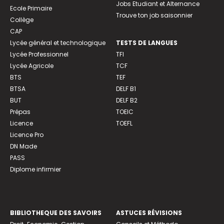
Jobs Etudiant et Alternance
Ecole Primaire
Trouve ton job saisonnier
Collège
CAP
Lycée général et technologique
TESTS DE LANGUES
Lycée Professionnel
TFI
Lycée Agricole
TCF
BTS
TEF
BTSA
DELF B1
BUT
DELF B2
Prépas
TOEIC
Licence
TOEFL
Licence Pro
DN Made
PASS
Diplome infirmier
BIBLIOTHEQUE DES SAVOIRS
ASTUCES RÉVISIONS