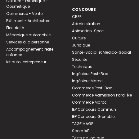
Coiffure - Esthétique -
Cosmétique
CONCOURS
Commerce - Vente
CRPE
Bâtiment - Architecture
Administration
Électricité
Animation-Sport
Mécanique automobile
Culture
Services à la personne
Juridique
Accompagnement Petite
Santé-Social et Médico-Social
enfance
Sécurité
Kit auto-entrepreneur
Technique
Ingénieur Post-Bac
Ingénieur Maroc
Commerce Post-Bac
Commerce Admission Parallèle
Commerce Maroc
IEP Concours Commun
IEP Concours Grenoble
TAGE MAGE
Score IAE
Tests de Logique