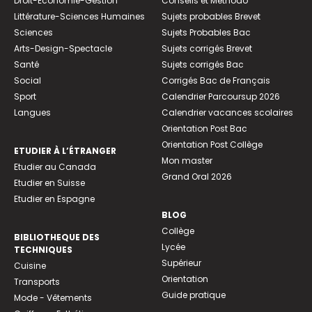
Droit-Economie-Gestion
Conseils et Méthodo
Littérature-Sciences Humaines
Sujets probables Brevet
Sciences
Sujets Probables Bac
Arts-Design-Spectacle
Sujets corrigés Brevet
Santé
Sujets corrigés Bac
Social
Corrigés Bac de Français
Sport
Calendrier Parcoursup 2026
Langues
Calendrier vacances scolaires
Orientation Post Bac
Orientation Post Collège
ETUDIER À L’ÉTRANGER
Mon master
Etudier au Canada
Grand Oral 2026
Etudier en Suisse
Etudier en Espagne
BLOG
Collège
BIBLIOTHEQUE DES
Lycée
TECHNIQUES
Supérieur
Cuisine
Orientation
Transports
Guide pratique
Mode - Vêtements