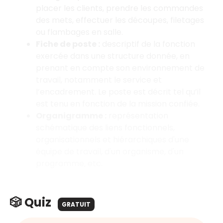
placer les clients, prendre les commandes
des mets, effectuer les découpes, filetages
ou flambages en salle.
Fiche de poste :
descriptif de la fonction
exercée dans une structure donnée, en
prenant en compte son environnement de
travail, notamment le service et
l’encadrement. Le poste est décrit tel qu’il
est tenu en fonction de la mission confiée.
Organigramme :
représentation
schématique des liens fonctionnels,
organisationnels et hiérarchiques d'une
équipe de travail, d'un organisme, d'un
programme, etc.
🎲 Quiz
GRATUIT