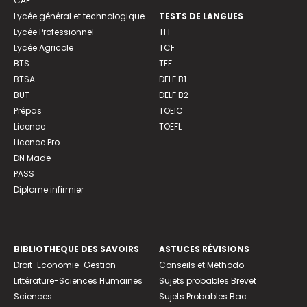
CAP
Lycée général et technologique
TESTS DE LANGUES
Lycée Professionnel
TFI
Lycée Agricole
TCF
BTS
TEF
BTSA
DELF B1
BUT
DELF B2
Prépas
TOEIC
Licence
TOEFL
Licence Pro
DN Made
PASS
Diplome infirmier
BIBLIOTHEQUE DES SAVOIRS
ASTUCES RÉVISIONS
Droit-Economie-Gestion
Conseils et Méthodo
Littérature-Sciences Humaines
Sujets probables Brevet
Sciences
Sujets Probables Bac