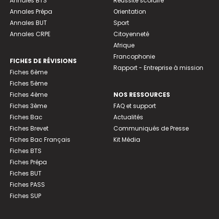
Annales BTS
Réussite scolaire
Annales Prépa
Orientation
Annales BUT
Sport
Annales CRPE
Citoyenneté
Afrique
Francophonie
FICHES DE RÉVISIONS
Rapport - Entreprise à mission
Fiches 6ème
Fiches 5ème
Fiches 4ème
NOS RESSOURCES
Fiches 3ème
FAQ et support
Fiches Bac
Actualités
Fiches Brevet
Communiqués de Presse
Fiches Bac Français
Kit Média
Fiches BTS
Fiches Prépa
Fiches BUT
Fiches PASS
Fiches SUP