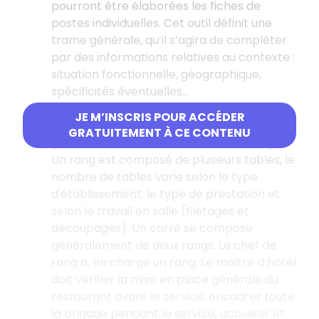
pourront être élaborées les fiches de
postes individuelles. Cet outil définit une
trame générale, qu’il s’agira de compléter
par des informations relatives au contexte :
situation fonctionnelle, géographique,
spécificités éventuelles…
Ex
: Le maître d'hôtel est responsable d'un
JE M’INSCRIS POUR ACCÉDER
ou plusieurs carrés (une salle se découpe
GRATUITEMENT À CE CONTENU
généralement en « carrés » et en « rangs ».
Un rang est composé de plusieurs tables, le
nombre de tables varie selon le type
d'établissement, le type de prestation et
selon le travail en salle (filetages et
découpages). Un carré se compose
généralement de deux rangs. Le chef de
rang a, en charge un rang. Le maître d’hôtel
doit vérifier la mise en place générale du
restaurant avant le service, encadrer toute
la brigade pendant le service, accueillir et