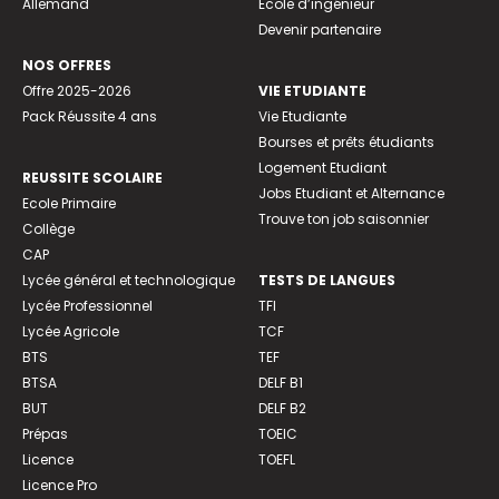
Allemand
Ecole d’ingénieur
Devenir partenaire
NOS OFFRES
Offre 2025-2026
VIE ETUDIANTE
Pack Réussite 4 ans
Vie Etudiante
Bourses et prêts étudiants
Logement Etudiant
REUSSITE SCOLAIRE
Jobs Etudiant et Alternance
Ecole Primaire
Trouve ton job saisonnier
Collège
CAP
Lycée général et technologique
TESTS DE LANGUES
Lycée Professionnel
TFI
Lycée Agricole
TCF
BTS
TEF
BTSA
DELF B1
BUT
DELF B2
Prépas
TOEIC
Licence
TOEFL
Licence Pro