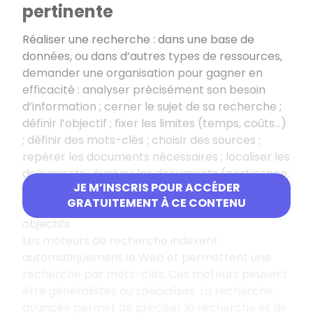
pertinente
Réaliser une recherche : dans une base de
données, ou dans d’autres types de ressources,
demander une organisation pour gagner en
efficacité : analyser précisément son besoin
d’information ; cerner le sujet de sa recherche ;
définir l’objectif ; fixer les limites (temps, coûts...)
; définir des mots-clés ; choisir des sources ;
repérer les documents nécessaires ; localiser les
documents ; évaluer les documents (pertinence,
JE M’INSCRIS POUR ACCÉDER
qualité des informations, actualité) ; traiter les
GRATUITEMENT À CE CONTENU
résultats ; évaluer les résultats par rapport aux
objectifs.
Les moteurs de recherche indexent
automatiquement le Web et permettent une
recherche par mots-clés. Ces moteurs peuvent
être généralistes ou spécialises. La recherche
avancée permet de préciser la recherche et de