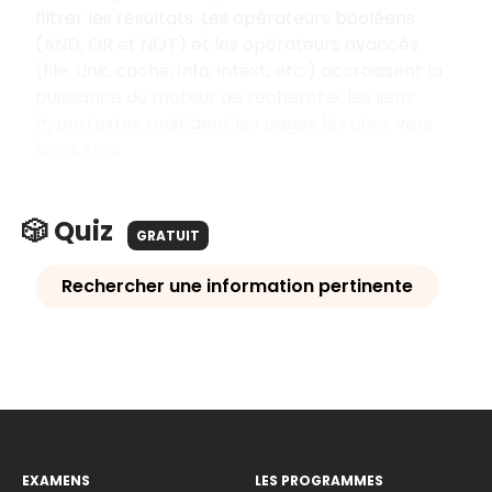
filtrer les résultats. Les opérateurs booléens
(AND, OR et NOT) et les opérateurs avancés
(file, Link, cache, info, intext, etc.) accroissent la
puissance du moteur de recherche, les liens
hypertextes redirigent les pages les unes vers
les autres.
🎲 Quiz
GRATUIT
Rechercher une information pertinente
EXAMENS
LES PROGRAMMES