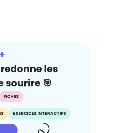
+
redonne les
 sourire 🎯
FICHES
ES
EXERCICES INTERACTIFS