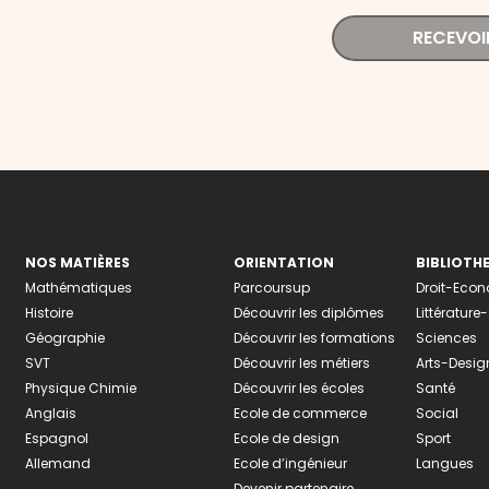
RECEVOI
NOS MATIÈRES
ORIENTATION
BIBLIOTH
Mathématiques
Parcoursup
Droit-Eco
Histoire
Découvrir les diplômes
Littératur
Géographie
Découvrir les formations
Sciences
SVT
Découvrir les métiers
Arts-Desig
Physique Chimie
Découvrir les écoles
Santé
Anglais
Ecole de commerce
Social
Espagnol
Ecole de design
Sport
Allemand
Ecole d’ingénieur
Langues
Devenir partenaire