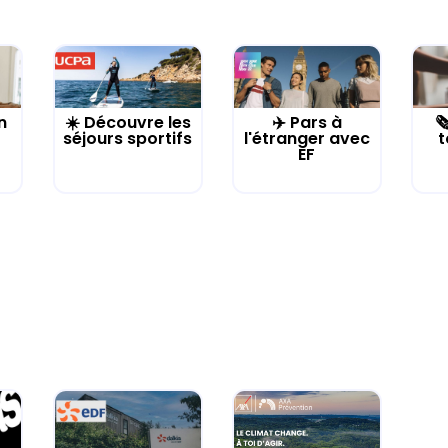
n
☀️ Découvre les
✈️ Pars à

séjours sportifs
l'étranger avec
t
EF