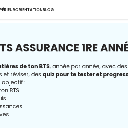
PÉRIEUR
ORIENTATION
BLOG
TS ASSURANCE 1RE ANN
tières de ton BTS
, année par année, avec de
s et réviser, des
quiz pour te tester et progres
 objectif :
ton BTS
uis
issances
uves