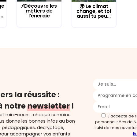
ge
⚡Découvre les
🌍 Le climat
métiers de
change, et toi
..
l'énergie
aussi tu peu...
Je suis...
ers la réussite :
Programme en c
à notre
newsletter
!
 et mini-cours : chaque semaine
J'accepte de 
ous donne les bonnes infos au bon
personnalisées de N
s pédagogiques, décryptage,
suivi de mes ouverture
En
és pour accompagner vos enfants