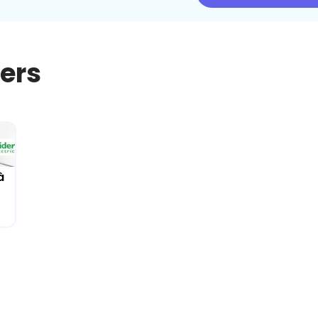
iers
à