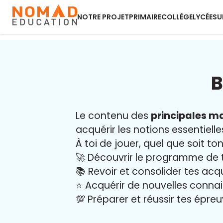
NOTRE PROJET
PRIMAIRE
COLLÈGE
LYCÉE
SU
B
Le contenu des
principales ma
acquérir les notions essentielle
À toi de jouer, quel que soit ton
🚀 Découvrir le programme de 
📚 Revoir et consolider tes acq
⭐️ Acquérir de nouvelles conna
💯 Préparer et réussir tes épre