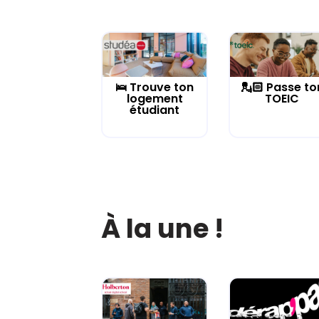
🛌 Trouve ton
💂🏻 Passe to
logement
TOEIC
étudiant
À la une !