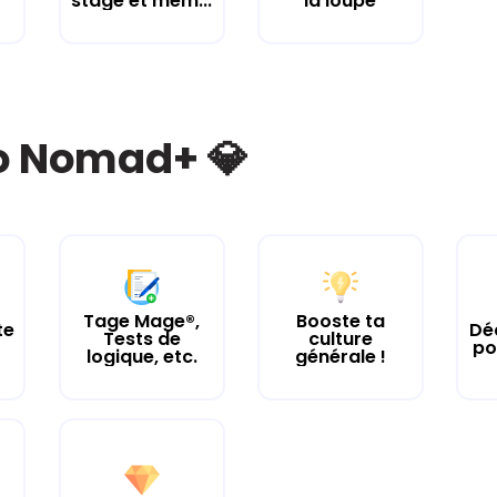
stage et mém...
la loupe
bo Nomad+ 💎
Tage Mage®,
Booste ta
te
Dé
Tests de
culture
po
logique, etc.
générale !