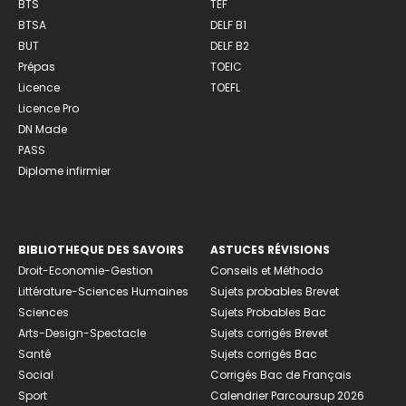
BTS
TEF
BTSA
DELF B1
BUT
DELF B2
Prépas
TOEIC
Licence
TOEFL
Licence Pro
DN Made
PASS
Diplome infirmier
BIBLIOTHEQUE DES SAVOIRS
ASTUCES RÉVISIONS
Droit-Economie-Gestion
Conseils et Méthodo
Littérature-Sciences Humaines
Sujets probables Brevet
Sciences
Sujets Probables Bac
Arts-Design-Spectacle
Sujets corrigés Brevet
Santé
Sujets corrigés Bac
Social
Corrigés Bac de Français
Sport
Calendrier Parcoursup 2026