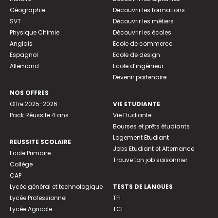
Géographie
Découvrir les formations
SVT
Découvrir les métiers
Physique Chimie
Découvrir les écoles
Anglais
Ecole de commerce
Espagnol
Ecole de design
Allemand
Ecole d’ingénieur
Devenir partenaire
NOS OFFRES
Offre 2025-2026
VIE ETUDIANTE
Pack Réussite 4 ans
Vie Etudiante
Bourses et prêts étudiants
Logement Etudiant
REUSSITE SCOLAIRE
Jobs Etudiant et Alternance
Ecole Primaire
Trouve ton job saisonnier
Collège
CAP
Lycée général et technologique
TESTS DE LANGUES
Lycée Professionnel
TFI
Lycée Agricole
TCF