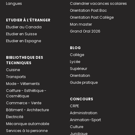
Langues
Calendrier vacances scolaires
Orientation Post Bac
Orientation Post Collège
ETUDIER À L’ÉTRANGER
Mon master
Etudier au Canada
Grand Oral 2026
Etudier en Suisse
Etudier en Espagne
BLOG
Collège
BIBLIOTHEQUE DES
Lycée
TECHNIQUES
Supérieur
Cuisine
Orientation
Transports
Guide pratique
Mode - Vêtements
Coiffure - Esthétique -
Cosmétique
CONCOURS
Commerce - Vente
CRPE
Bâtiment - Architecture
Administration
Électricité
Animation-Sport
Mécanique automobile
Culture
Services à la personne
Juridique