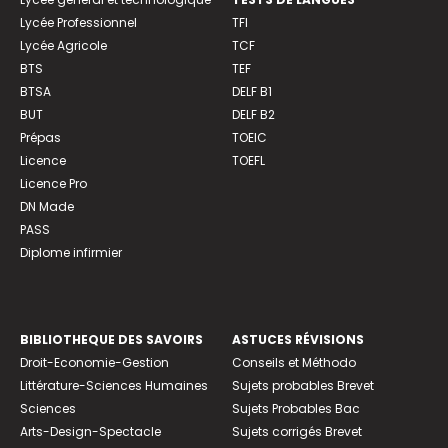
Lycée Professionnel
TFI
Lycée Agricole
TCF
BTS
TEF
BTSA
DELF B1
BUT
DELF B2
Prépas
TOEIC
Licence
TOEFL
Licence Pro
DN Made
PASS
Diplome infirmier
BIBLIOTHEQUE DES SAVOIRS
ASTUCES RÉVISIONS
Droit-Economie-Gestion
Conseils et Méthodo
Littérature-Sciences Humaines
Sujets probables Brevet
Sciences
Sujets Probables Bac
Arts-Design-Spectacle
Sujets corrigés Brevet