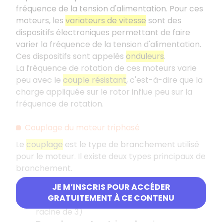
fréquence de la tension d'alimentation. Pour ces
moteurs, les
variateurs de vitesse
sont des
dispositifs électroniques permettant de faire
varier la fréquence de la tension d'alimentation.
Ces dispositifs sont appelés
onduleurs
.
La fréquence de rotation de ces moteurs varie
peu avec le
couple résistant
, c'est-à-dire que la
charge appliquée sur le rotor influe peu sur la
fréquence de rotation.
Couplage du moteur triphasé
Le
couplage
est le type de branchement utilisé
pour le moteur. Il existe deux types principaux de
branchement.
JE M’INSCRIS POUR ACCÉDER
Branchement en étoile
: chaque
GRATUITEMENT À CE CONTENU
enroulement reçoit une tension réduite (de
racine de 3)