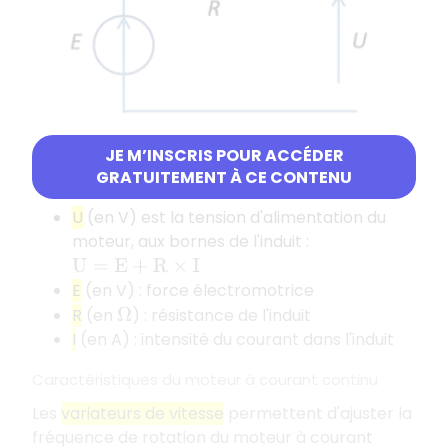
JE M’INSCRIS POUR ACCÉDER
GRATUITEMENT À CE CONTENU
Paramètres du modèle :
U
(en V) est la tension d'alimentation du
moteur, aux bornes de l'induit :
U
=
E
+
R
×
I
E
(en V) : force électromotrice
R
(en
) : résistance de l'induit
Ω
I
(en A) : intensité du courant dans l'induit
Caractéristiques du moteur à courant continu
Les
variateurs de vitesse
permettent d'ajuster la
fréquence de rotation du moteur à courant