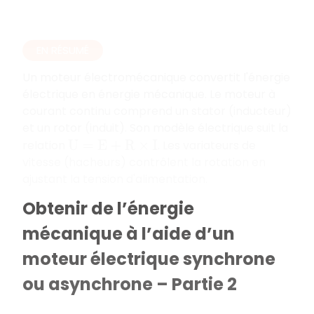
EN RÉSUMÉ
Un moteur électromécanique convertit l'énergie
électrique en énergie mécanique. Le moteur à
courant continu comprend un stator (inducteur)
et un rotor (induit). Son modèle électrique suit la
relation
. Les variateurs de
U
=
E
+
R
×
I
vitesse (hacheurs) contrôlent la rotation en
ajustant la tension d'alimentation.
Obtenir de l’énergie
mécanique à l’aide d’un
moteur électrique synchrone
ou asynchrone – Partie 2