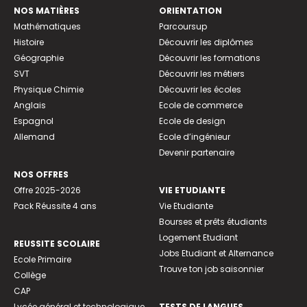
NOS MATIÈRES
ORIENTATION
Mathématiques
Parcoursup
Histoire
Découvrir les diplômes
Géographie
Découvrir les formations
SVT
Découvrir les métiers
Physique Chimie
Découvrir les écoles
Anglais
Ecole de commerce
Espagnol
Ecole de design
Allemand
Ecole d’ingénieur
Devenir partenaire
NOS OFFRES
Offre 2025-2026
VIE ETUDIANTE
Pack Réussite 4 ans
Vie Etudiante
Bourses et prêts étudiants
Logement Etudiant
REUSSITE SCOLAIRE
Jobs Etudiant et Alternance
Ecole Primaire
Trouve ton job saisonnier
Collège
CAP
Lycée général et technologique
TESTS DE LANGUES