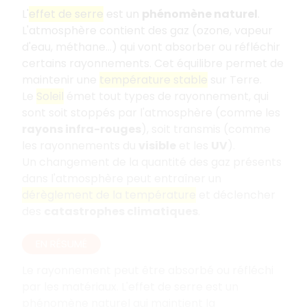
L'
effet de serre
est un
phénomène naturel
.
L'atmosphère contient des gaz (ozone, vapeur
d'eau, méthane...) qui vont absorber ou réfléchir
certains rayonnements. Cet équilibre permet de
maintenir une
température stable
sur Terre.
Le
Soleil
émet tout types de rayonnement, qui
sont soit stoppés par l'atmosphère (comme les
rayons infra-rouges
), soit transmis (comme
les rayonnements du
visible
et les
UV
).
Un changement de la quantité des gaz présents
dans l'atmosphère peut entraîner un
dérèglement de la température
et déclencher
des
catastrophes climatiques
.
EN RÉSUMÉ
Le rayonnement peut être absorbé ou réfléchi
par les matériaux. L'effet de serre est un
phénomène naturel qui maintient la