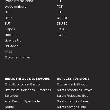
Lycée Professionnel
TFI
Lycée Agricole
TCF
BTS
TEF
BTSA
DELF B1
BUT
DELF B2
Prépas
TOEIC
Licence
TOEFL
Licence Pro
DN Made
PASS
Diplome infirmier
BIBLIOTHEQUE DES SAVOIRS
ASTUCES RÉVISIONS
Droit-Economie-Gestion
Conseils et Méthodo
Littérature-Sciences Humaines
Sujets probables Brevet
Sciences
Sujets Probables Bac
Arts-Design-Spectacle
Sujets corrigés Brevet
Santé
Sujets corrigés Bac