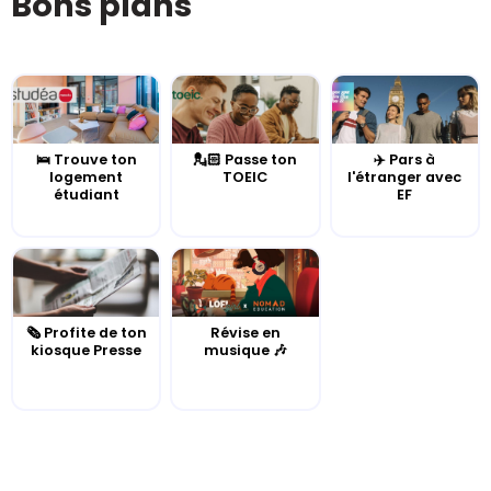
Bons plans
🛌 Trouve ton
💂🏻 Passe ton
✈️ Pars à
logement
TOEIC
l'étranger avec
étudiant
EF
🗞️ Profite de ton
Révise en
kiosque Presse
musique 🎶