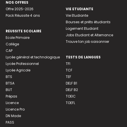
NOS OFFRES
Offre 2025-2026
VIE ETUDIANTE
Pack Réussite 4 ans
Vie Etudiante
Bourses et prêts étudiants
Logement Etudiant
REUSSITE SCOLAIRE
Jobs Etudiant et Alternance
Ecole Primaire
Trouve ton job saisonnier
Collège
CAP
Lycée général et technologique
TESTS DE LANGUES
Lycée Professionnel
TFI
Lycée Agricole
TCF
BTS
TEF
BTSA
DELF B1
BUT
DELF B2
Prépas
TOEIC
Licence
TOEFL
Licence Pro
DN Made
PASS