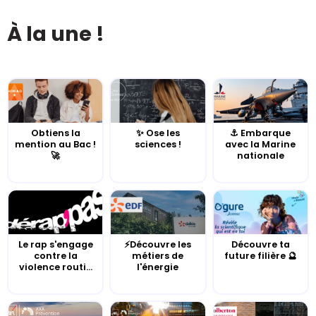
À la une !
Obtiens la
✨ Ose les
⚓️ Embarque
mention au Bac !
sciences !
avec la Marine
🚀
nationale
Le rap s'engage
⚡Découvre les
Découvre ta
contre la
métiers de
future filière 🔮
violence routi...
l'énergie