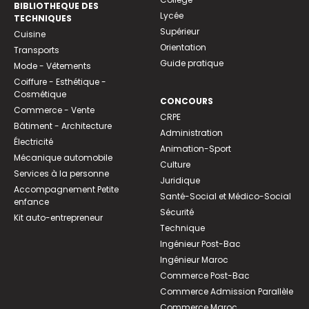
BIBLIOTHEQUE DES
Lycée
TECHNIQUES
Supérieur
Cuisine
Orientation
Transports
Guide pratique
Mode - Vêtements
Coiffure - Esthétique -
Cosmétique
CONCOURS
Commerce - Vente
CRPE
Bâtiment - Architecture
Administration
Électricité
Animation-Sport
Mécanique automobile
Culture
Services à la personne
Juridique
Accompagnement Petite
Santé-Social et Médico-Social
enfance
Sécurité
Kit auto-entrepreneur
Technique
Ingénieur Post-Bac
Ingénieur Maroc
Commerce Post-Bac
Commerce Admission Parallèle
Commerce Maroc