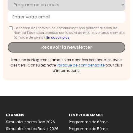
J'accepte de recevoir les communications personnalisées de
Nomad Education, basées sur le suivi de mes ouvertures d'emails
(à l’aide de pixels).
En savoir plus
Recevoir la newsletter
Nous ne partagerons jamais vos données personnelles avec
des tiers. Consultez notre
Politique de confidentialité
pour plus
d’informations.
EXAMENS
LES PROGRAMMES
Simulateur notes Bac 2026
Programme de 6ème
Simulateur notes Brevet 2026
Programme de 5ème