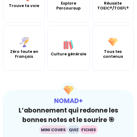
Explore
Réussite
Trouve ta voie
Parcoursup
TOEIC®/TOEFL®
Zéro faute en
Tous tes
Culture générale
Français
contenus
NOMAD+
L’abonnement qui redonne les
bonnes notes et le sourire 🎯
MINI COURS
QUIZ
FICHES