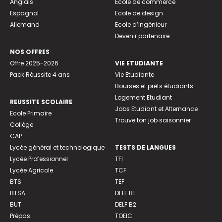
Anglais
Ecole de commerce
Espagnol
Ecole de design
Allemand
Ecole d’ingénieur
Devenir partenaire
NOS OFFRES
Offre 2025-2026
VIE ETUDIANTE
Pack Réussite 4 ans
Vie Etudiante
Bourses et prêts étudiants
Logement Etudiant
REUSSITE SCOLAIRE
Jobs Etudiant et Alternance
Ecole Primaire
Trouve ton job saisonnier
Collège
CAP
Lycée général et technologique
TESTS DE LANGUES
Lycée Professionnel
TFI
Lycée Agricole
TCF
BTS
TEF
BTSA
DELF B1
BUT
DELF B2
Prépas
TOEIC