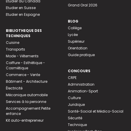
Etudier au Canada
Grand Oral 2026
Etudier en Suisse
Etudier en Espagne
BLOG
Collège
BIBLIOTHEQUE DES
Lycée
TECHNIQUES
Supérieur
Cuisine
Orientation
Transports
Guide pratique
Mode - Vêtements
Coiffure - Esthétique -
Cosmétique
CONCOURS
Commerce - Vente
CRPE
Bâtiment - Architecture
Administration
Électricité
Animation-Sport
Mécanique automobile
Culture
Services à la personne
Juridique
Accompagnement Petite
Santé-Social et Médico-Social
enfance
Sécurité
Kit auto-entrepreneur
Technique