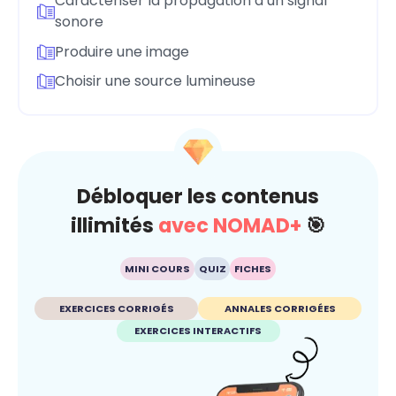
Caractériser la propagation d’un signal
sonore
Produire une image
Choisir une source lumineuse
Débloquer les contenus
illimités
avec NOMAD+
🎯
MINI COURS
QUIZ
FICHES
EXERCICES CORRIGÉS
ANNALES CORRIGÉES
EXERCICES INTERACTIFS