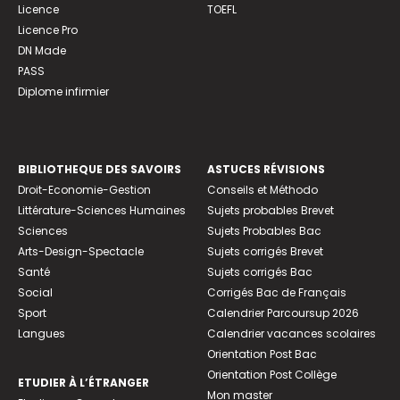
Licence
TOEFL
Licence Pro
DN Made
PASS
Diplome infirmier
BIBLIOTHEQUE DES SAVOIRS
ASTUCES RÉVISIONS
Droit-Economie-Gestion
Conseils et Méthodo
Littérature-Sciences Humaines
Sujets probables Brevet
Sciences
Sujets Probables Bac
Arts-Design-Spectacle
Sujets corrigés Brevet
Santé
Sujets corrigés Bac
Social
Corrigés Bac de Français
Sport
Calendrier Parcoursup 2026
Langues
Calendrier vacances scolaires
Orientation Post Bac
Orientation Post Collège
ETUDIER À L’ÉTRANGER
Mon master