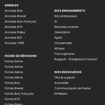
ANNALES
Annales Bac
NOS ENGAGEMENTS
Annales Brevet
Nos professeurs
Annales Bac Français
IA
Annales BTS
Réussite scolaire
Annales Prépa
Orientation
Annales BUT
Sport
Annales CRPE
Citoyenneté
Afrique
Francophonie
FICHES DE RÉVISIONS
Rapport - Entreprise à mission
Fiches 6ème
Fiches 5ème
Fiches 4ème
NOS RESSOURCES
Fiches 3ème
FAQ et support
Fiches Bac
Actualités
Fiches Brevet
Communiqués de Presse
Fiches Bac Français
Kit Média
Fiches BTS
Fiches Prépa