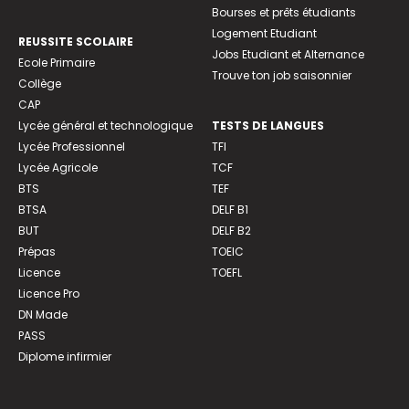
Bourses et prêts étudiants
Logement Etudiant
REUSSITE SCOLAIRE
Jobs Etudiant et Alternance
Ecole Primaire
Trouve ton job saisonnier
Collège
CAP
Lycée général et technologique
TESTS DE LANGUES
Lycée Professionnel
TFI
Lycée Agricole
TCF
BTS
TEF
BTSA
DELF B1
BUT
DELF B2
Prépas
TOEIC
Licence
TOEFL
Licence Pro
DN Made
PASS
Diplome infirmier