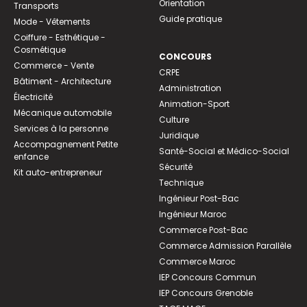
Orientation
Transports
Guide pratique
Mode - Vêtements
Coiffure - Esthétique -
Cosmétique
CONCOURS
Commerce - Vente
CRPE
Bâtiment - Architecture
Administration
Électricité
Animation-Sport
Mécanique automobile
Culture
Services à la personne
Juridique
Accompagnement Petite
Santé-Social et Médico-Social
enfance
Sécurité
Kit auto-entrepreneur
Technique
Ingénieur Post-Bac
Ingénieur Maroc
Commerce Post-Bac
Commerce Admission Parallèle
Commerce Maroc
IEP Concours Commun
IEP Concours Grenoble