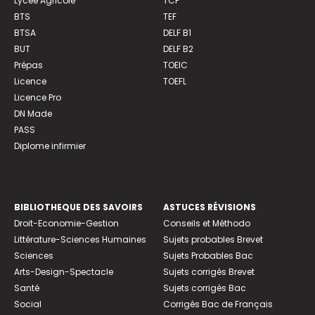
Lycée Agricole
TCF
BTS
TEF
BTSA
DELF B1
BUT
DELF B2
Prépas
TOEIC
Licence
TOEFL
Licence Pro
DN Made
PASS
Diplome infirmier
BIBLIOTHEQUE DES SAVOIRS
ASTUCES RÉVISIONS
Droit-Economie-Gestion
Conseils et Méthodo
Littérature-Sciences Humaines
Sujets probables Brevet
Sciences
Sujets Probables Bac
Arts-Design-Spectacle
Sujets corrigés Brevet
Santé
Sujets corrigés Bac
Social
Corrigés Bac de Français