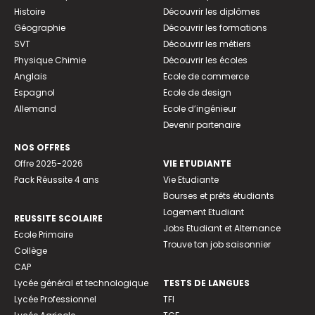
Histoire
Découvrir les diplômes
Géographie
Découvrir les formations
SVT
Découvrir les métiers
Physique Chimie
Découvrir les écoles
Anglais
Ecole de commerce
Espagnol
Ecole de design
Allemand
Ecole d’ingénieur
Devenir partenaire
NOS OFFRES
Offre 2025-2026
VIE ETUDIANTE
Pack Réussite 4 ans
Vie Etudiante
Bourses et prêts étudiants
Logement Etudiant
REUSSITE SCOLAIRE
Jobs Etudiant et Alternance
Ecole Primaire
Trouve ton job saisonnier
Collège
CAP
Lycée général et technologique
TESTS DE LANGUES
Lycée Professionnel
TFI