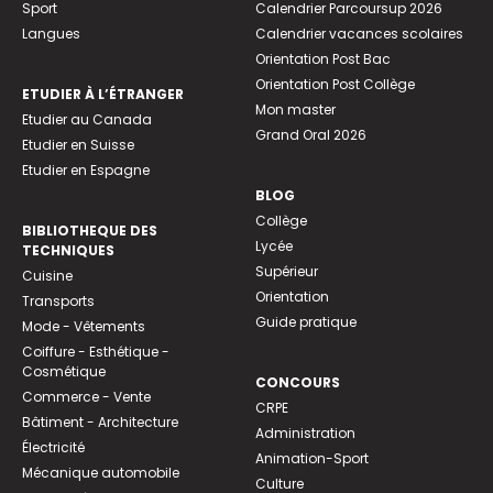
Sport
Calendrier Parcoursup 2026
Langues
Calendrier vacances scolaires
Orientation Post Bac
Orientation Post Collège
ETUDIER À L’ÉTRANGER
Mon master
Etudier au Canada
Grand Oral 2026
Etudier en Suisse
Etudier en Espagne
BLOG
Collège
BIBLIOTHEQUE DES
Lycée
TECHNIQUES
Supérieur
Cuisine
Orientation
Transports
Guide pratique
Mode - Vêtements
Coiffure - Esthétique -
Cosmétique
CONCOURS
Commerce - Vente
CRPE
Bâtiment - Architecture
Administration
Électricité
Animation-Sport
Mécanique automobile
Culture