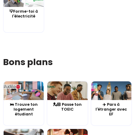
💡Forme-toi à
l'électricité
Bons plans
🛌 Trouve ton
💂🏻 Passe ton
✈️ Pars à
logement
TOEIC
l'étranger avec
étudiant
EF