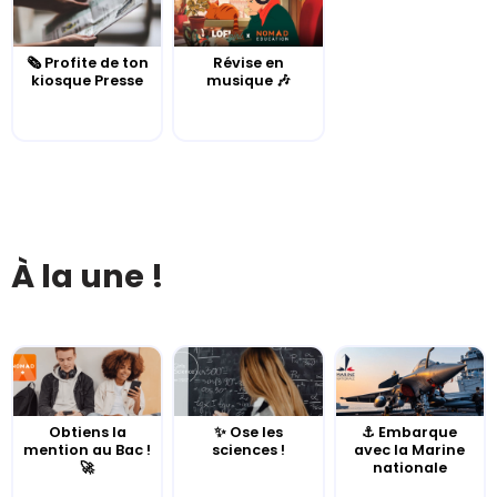
🗞️ Profite de ton
Révise en
kiosque Presse
musique 🎶
À la une !
Obtiens la
✨ Ose les
⚓️ Embarque
mention au Bac !
sciences !
avec la Marine
🚀
nationale