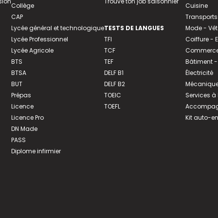
sion
Trouve ton job saisonnier
Collège
Cuisine
CAP
Transports
Lycée général et technologique
TESTS DE LANGUES
Mode - Vê
Lycée Professionnel
TFI
Coiffure -
Lycée Agricole
TCF
Commerce 
BTS
TEF
Bâtiment -
BTSA
DELF B1
Électricité
BUT
DELF B2
Mécanique
Prépas
TOEIC
Services à
Licence
TOEFL
Accompagn
Licence Pro
Kit auto-e
DN Made
PASS
Diplome infirmier