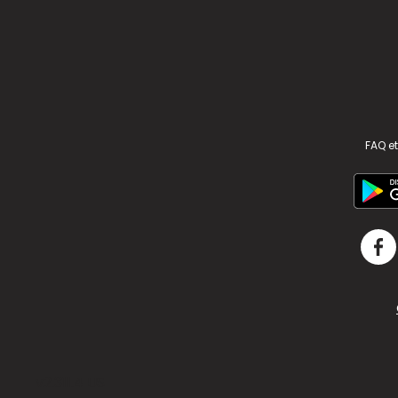
FAQ et
v2.311.4 US