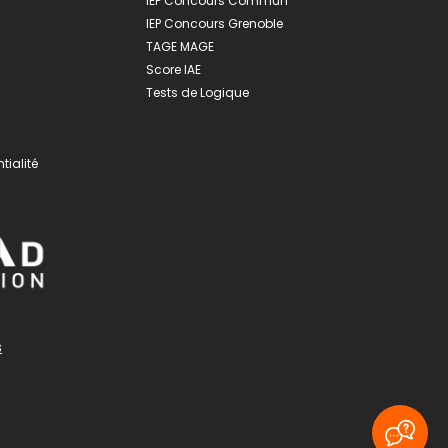
IEP Concours Commun
IEP Concours Grenoble
TAGE MAGE
Score IAE
Tests de Logique
tialité
s