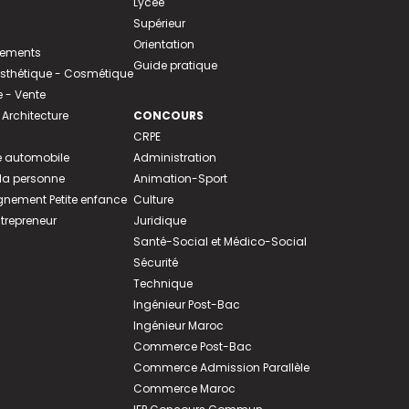
Lycée
Supérieur
Orientation
tements
Guide pratique
 Esthétique - Cosmétique
- Vente
 Architecture
CONCOURS
CRPE
 automobile
Administration
 la personne
Animation-Sport
ement Petite enfance
Culture
ntrepreneur
Juridique
Santé-Social et Médico-Social
Sécurité
Technique
Ingénieur Post-Bac
Ingénieur Maroc
Commerce Post-Bac
Commerce Admission Parallèle
Commerce Maroc