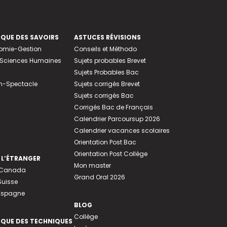
EQUE DES SAVOIRS
ASTUCES RÉVISIONS
nomie-Gestion
Conseils et Méthodo
e-Sciences Humaines
Sujets probables Brevet
Sujets Probables Bac
n-Spectacle
Sujets corrigés Brevet
Sujets corrigés Bac
Corrigés Bac de Français
Calendrier Parcoursup 2026
Calendrier vacances scolaires
Orientation Post Bac
Orientation Post Collège
 L’ÉTRANGER
Mon master
u Canada
Grand Oral 2026
Suisse
 Espagne
BLOG
Collège
EQUE DES TECHNIQUES