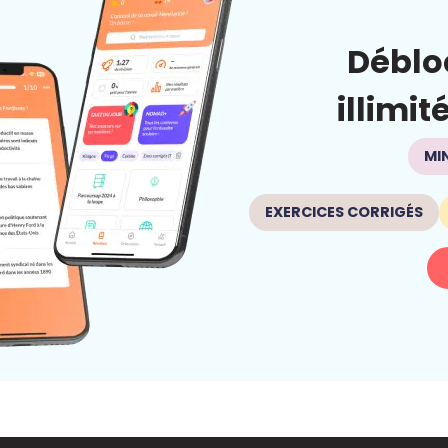
Déblo
illimit
MI
EXERCICES CORRIGÉS