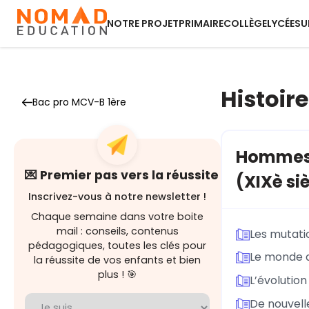
NOTRE PROJET
PRIMAIRE
COLLÈGE
LYCÉE
SU
Histoire
Bac pro MCV-B 1ère
Hommes e
💌 Premier pas vers la réussite
(XIXè siè
Inscrivez-vous à notre newsletter !
Chaque semaine dans votre boite
mail : conseils, contenus
Les mutati
pédagogiques, toutes les clés pour
Le monde de
la réussite de vos enfants et bien
plus ! 🎯
L’évolutio
De nouvell