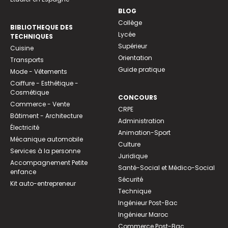
BLOG
Collège
BIBLIOTHEQUE DES
Lycée
TECHNIQUES
Supérieur
Cuisine
Orientation
Transports
Guide pratique
Mode - Vêtements
Coiffure - Esthétique -
Cosmétique
CONCOURS
Commerce - Vente
CRPE
Bâtiment - Architecture
Administration
Électricité
Animation-Sport
Mécanique automobile
Culture
Services à la personne
Juridique
Accompagnement Petite
Santé-Social et Médico-Social
enfance
Sécurité
Kit auto-entrepreneur
Technique
Ingénieur Post-Bac
Ingénieur Maroc
Commerce Post-Bac