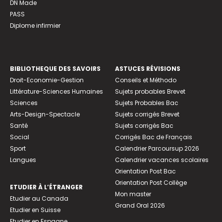
DN Made
PASS
Diplome infirmier
BIBLIOTHEQUE DES SAVOIRS
ASTUCES RÉVISIONS
Droit-Economie-Gestion
Conseils et Méthodo
Littérature-Sciences Humaines
Sujets probables Brevet
Sciences
Sujets Probables Bac
Arts-Design-Spectacle
Sujets corrigés Brevet
Santé
Sujets corrigés Bac
Social
Corrigés Bac de Français
Sport
Calendrier Parcoursup 2026
Langues
Calendrier vacances scolaires
Orientation Post Bac
Orientation Post Collège
ETUDIER À L’ÉTRANGER
Mon master
Etudier au Canada
Grand Oral 2026
Etudier en Suisse
Etudier en Espagne