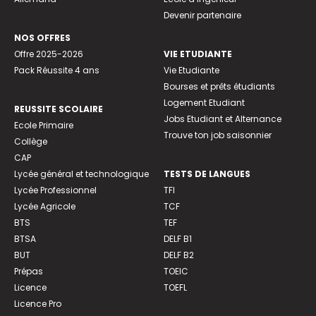
Devenir partenaire
NOS OFFRES
Offre 2025-2026
VIE ETUDIANTE
Pack Réussite 4 ans
Vie Etudiante
Bourses et prêts étudiants
Logement Etudiant
REUSSITE SCOLAIRE
Jobs Etudiant et Alternance
Ecole Primaire
Trouve ton job saisonnier
Collège
CAP
Lycée général et technologique
TESTS DE LANGUES
Lycée Professionnel
TFI
Lycée Agricole
TCF
BTS
TEF
BTSA
DELF B1
BUT
DELF B2
Prépas
TOEIC
Licence
TOEFL
Licence Pro