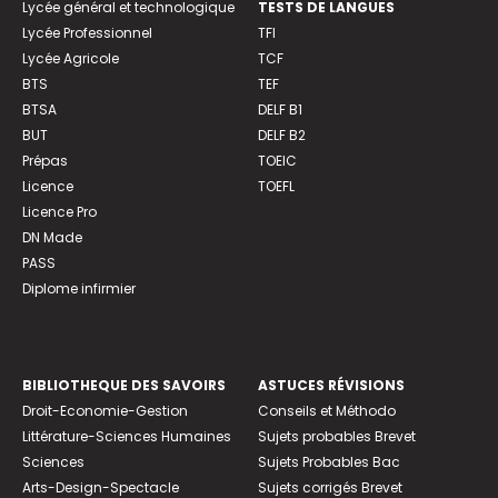
Lycée général et technologique
TESTS DE LANGUES
Lycée Professionnel
TFI
Lycée Agricole
TCF
BTS
TEF
BTSA
DELF B1
BUT
DELF B2
Prépas
TOEIC
Licence
TOEFL
Licence Pro
DN Made
PASS
Diplome infirmier
BIBLIOTHEQUE DES SAVOIRS
ASTUCES RÉVISIONS
Droit-Economie-Gestion
Conseils et Méthodo
Littérature-Sciences Humaines
Sujets probables Brevet
Sciences
Sujets Probables Bac
Arts-Design-Spectacle
Sujets corrigés Brevet