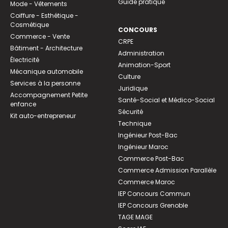
Guide pratique
Mode - Vêtements
Coiffure - Esthétique -
Cosmétique
CONCOURS
Commerce - Vente
CRPE
Bâtiment - Architecture
Administration
Électricité
Animation-Sport
Mécanique automobile
Culture
Services à la personne
Juridique
Accompagnement Petite
Santé-Social et Médico-Social
enfance
Sécurité
Kit auto-entrepreneur
Technique
Ingénieur Post-Bac
Ingénieur Maroc
Commerce Post-Bac
Commerce Admission Parallèle
Commerce Maroc
IEP Concours Commun
IEP Concours Grenoble
TAGE MAGE