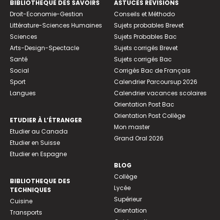
BIBLIOTHEQUE DES SAVOIRS
ASTUCES RÉVISIONS
Droit-Economie-Gestion
Conseils et Méthodo
Littérature-Sciences Humaines
Sujets probables Brevet
Sciences
Sujets Probables Bac
Arts-Design-Spectacle
Sujets corrigés Brevet
Santé
Sujets corrigés Bac
Social
Corrigés Bac de Français
Sport
Calendrier Parcoursup 2026
Langues
Calendrier vacances scolaires
Orientation Post Bac
Orientation Post Collège
ETUDIER À L’ÉTRANGER
Mon master
Etudier au Canada
Grand Oral 2026
Etudier en Suisse
Etudier en Espagne
BLOG
Collège
BIBLIOTHEQUE DES
Lycée
TECHNIQUES
Supérieur
Cuisine
Orientation
Transports