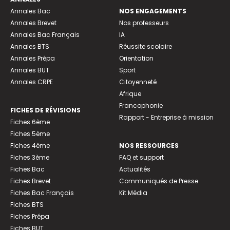
Annales Bac
NOS ENGAGEMENTS
Annales Brevet
Nos professeurs
Annales Bac Français
IA
Annales BTS
Réussite scolaire
Annales Prépa
Orientation
Annales BUT
Sport
Annales CRPE
Citoyenneté
Afrique
Francophonie
FICHES DE RÉVISIONS
Rapport - Entreprise à mission
Fiches 6ème
Fiches 5ème
Fiches 4ème
NOS RESSOURCES
Fiches 3ème
FAQ et support
Fiches Bac
Actualités
Fiches Brevet
Communiqués de Presse
Fiches Bac Français
Kit Média
Fiches BTS
Fiches Prépa
Fiches BUT