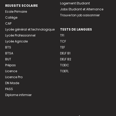
Logement Etudiant
REUSSITE SCOLAIRE
Jobs Etudiant et Alternance
Ecole Primaire
Trouve ton job saisonnier
Collège
CAP
Lycée général et technologique
TESTS DE LANGUES
Lycée Professionnel
TFI
Lycée Agricole
TCF
BTS
TEF
BTSA
DELF B1
BUT
DELF B2
Prépas
TOEIC
Licence
TOEFL
Licence Pro
DN Made
PASS
Diplome infirmier