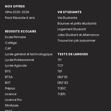
NOS OFFRES
Offre 2025-2026
VIE ETUDIANTE
Pack Réussite 4 ans
Vie Etudiante
Bourses et prêts étudiants
Logement Etudiant
REUSSITE SCOLAIRE
Jobs Etudiant et Alternance
Ecole Primaire
Trouve ton job saisonnier
Collège
CAP
Lycée général et technologique
TESTS DE LANGUES
Lycée Professionnel
TFI
Lycée Agricole
TCF
BTS
TEF
BTSA
DELF B1
BUT
DELF B2
Prépas
TOEIC
Licence
TOEFL
Licence Pro
DN Made