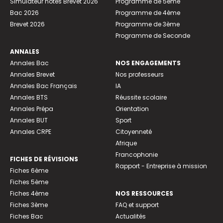
Simulateur notes Brevet 2026
Programme de 5ème
Bac 2026
Programme de 4ème
Brevet 2026
Programme de 3ème
Programme de Seconde
ANNALES
Annales Bac
NOS ENGAGEMENTS
Annales Brevet
Nos professeurs
Annales Bac Français
IA
Annales BTS
Réussite scolaire
Annales Prépa
Orientation
Annales BUT
Sport
Annales CRPE
Citoyenneté
Afrique
Francophonie
FICHES DE RÉVISIONS
Rapport - Entreprise à mission
Fiches 6ème
Fiches 5ème
Fiches 4ème
NOS RESSOURCES
Fiches 3ème
FAQ et support
Fiches Bac
Actualités