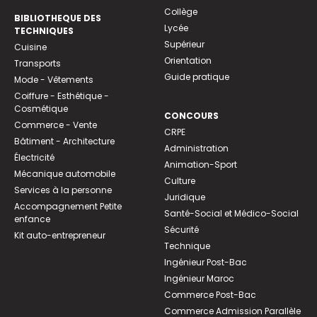
Collège
BIBLIOTHEQUE DES
Lycée
TECHNIQUES
Supérieur
Cuisine
Orientation
Transports
Guide pratique
Mode - Vêtements
Coiffure - Esthétique -
Cosmétique
CONCOURS
Commerce - Vente
CRPE
Bâtiment - Architecture
Administration
Électricité
Animation-Sport
Mécanique automobile
Culture
Services à la personne
Juridique
Accompagnement Petite
Santé-Social et Médico-Social
enfance
Sécurité
Kit auto-entrepreneur
Technique
Ingénieur Post-Bac
Ingénieur Maroc
Commerce Post-Bac
Commerce Admission Parallèle