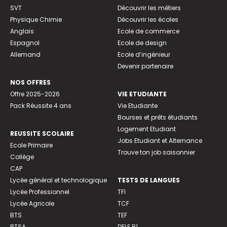
SVT
Découvrir les métiers
Physique Chimie
Découvrir les écoles
Anglais
Ecole de commerce
Espagnol
Ecole de design
Allemand
Ecole d’ingénieur
Devenir partenaire
NOS OFFRES
Offre 2025-2026
VIE ETUDIANTE
Pack Réussite 4 ans
Vie Etudiante
Bourses et prêts étudiants
Logement Etudiant
REUSSITE SCOLAIRE
Jobs Etudiant et Alternance
Ecole Primaire
Trouve ton job saisonnier
Collège
CAP
Lycée général et technologique
TESTS DE LANGUES
Lycée Professionnel
TFI
Lycée Agricole
TCF
BTS
TEF
BTSA
DELF B1