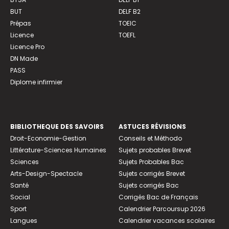
BUT
DELF B2
Prépas
TOEIC
Licence
TOEFL
Licence Pro
DN Made
PASS
Diplome infirmier
BIBLIOTHEQUE DES SAVOIRS
ASTUCES RÉVISIONS
Droit-Economie-Gestion
Conseils et Méthodo
Littérature-Sciences Humaines
Sujets probables Brevet
Sciences
Sujets Probables Bac
Arts-Design-Spectacle
Sujets corrigés Brevet
Santé
Sujets corrigés Bac
Social
Corrigés Bac de Français
Sport
Calendrier Parcoursup 2026
Langues
Calendrier vacances scolaires