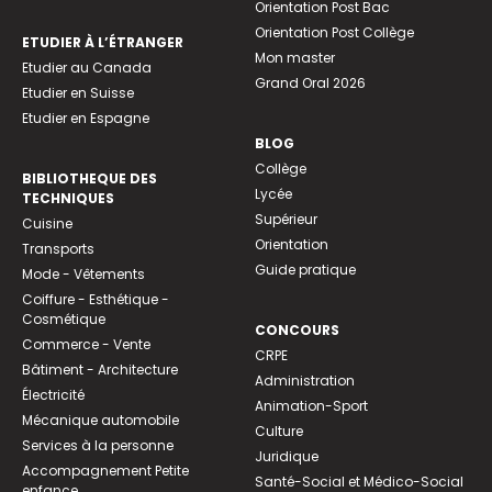
Orientation Post Bac
Orientation Post Collège
ETUDIER À L’ÉTRANGER
Mon master
Etudier au Canada
Grand Oral 2026
Etudier en Suisse
Etudier en Espagne
BLOG
Collège
BIBLIOTHEQUE DES
Lycée
TECHNIQUES
Supérieur
Cuisine
Orientation
Transports
Guide pratique
Mode - Vêtements
Coiffure - Esthétique -
Cosmétique
CONCOURS
Commerce - Vente
CRPE
Bâtiment - Architecture
Administration
Électricité
Animation-Sport
Mécanique automobile
Culture
Services à la personne
Juridique
Accompagnement Petite
Santé-Social et Médico-Social
enfance