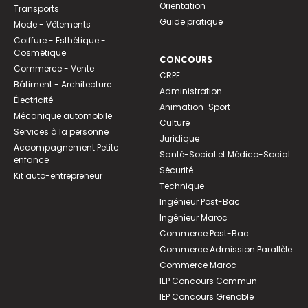
Orientation
Transports
Guide pratique
Mode - Vêtements
Coiffure - Esthétique -
Cosmétique
CONCOURS
Commerce - Vente
CRPE
Bâtiment - Architecture
Administration
Électricité
Animation-Sport
Mécanique automobile
Culture
Services à la personne
Juridique
Accompagnement Petite
Santé-Social et Médico-Social
enfance
Sécurité
Kit auto-entrepreneur
Technique
Ingénieur Post-Bac
Ingénieur Maroc
Commerce Post-Bac
Commerce Admission Parallèle
Commerce Maroc
IEP Concours Commun
IEP Concours Grenoble