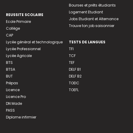
Bourses et prêts étudiants
Logement Etudiant
REUSSITE SCOLAIRE
Jobs Etudiant et Alternance
Ecole Primaire
Trouve ton job saisonnier
Collège
CAP
Lycée général et technologique
TESTS DE LANGUES
Lycée Professionnel
TFI
Lycée Agricole
TCF
BTS
TEF
BTSA
DELF B1
BUT
DELF B2
Prépas
TOEIC
Licence
TOEFL
Licence Pro
DN Made
PASS
Diplome infirmier