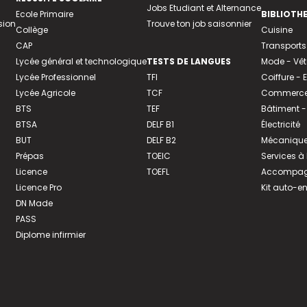
Jobs Etudiant et Alternance
Ecole Primaire
BIBLIOTH
sion
Trouve ton job saisonnier
Collège
Cuisine
CAP
Transports
Lycée général et technologique
TESTS DE LANGUES
Mode - Vê
Lycée Professionnel
TFI
Coiffure -
Lycée Agricole
TCF
Commerce 
BTS
TEF
Bâtiment -
BTSA
DELF B1
Électricité
BUT
DELF B2
Mécanique
Prépas
TOEIC
Services à
Licence
TOEFL
Accompagn
Licence Pro
Kit auto-e
DN Made
PASS
Diplome infirmier