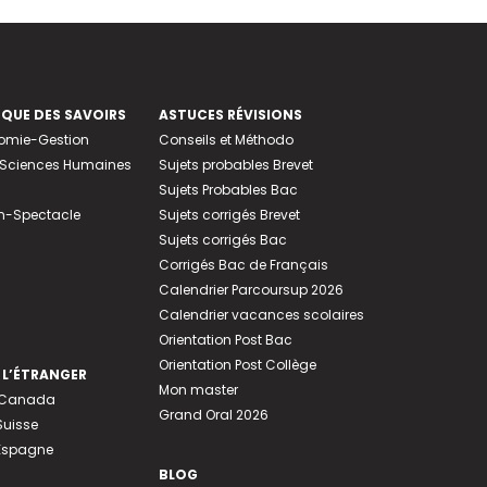
EQUE DES SAVOIRS
ASTUCES RÉVISIONS
nomie-Gestion
Conseils et Méthodo
e-Sciences Humaines
Sujets probables Brevet
Sujets Probables Bac
n-Spectacle
Sujets corrigés Brevet
Sujets corrigés Bac
Corrigés Bac de Français
Calendrier Parcoursup 2026
Calendrier vacances scolaires
Orientation Post Bac
Orientation Post Collège
 L’ÉTRANGER
Mon master
u Canada
Grand Oral 2026
Suisse
 Espagne
BLOG