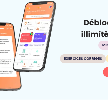
Déblo
illimit
MI
EXERCICES CORRIGÉS