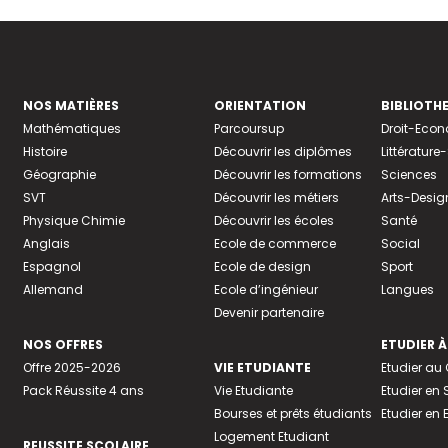
NOS MATIÈRES
ORIENTATION
BIBLIOTH
Mathématiques
Parcoursup
Droit-Eco
Histoire
Découvrir les diplômes
Littératur
Géographie
Découvrir les formations
Sciences
SVT
Découvrir les métiers
Arts-Desig
Physique Chimie
Découvrir les écoles
Santé
Anglais
Ecole de commerce
Social
Espagnol
Ecole de design
Sport
Allemand
Ecole d’ingénieur
Langues
Devenir partenaire
NOS OFFRES
ETUDIER À
Offre 2025-2026
VIE ETUDIANTE
Etudier a
Pack Réussite 4 ans
Vie Etudiante
Etudier en 
Bourses et prêts étudiants
Etudier en
Logement Etudiant
REUSSITE SCOLAIRE