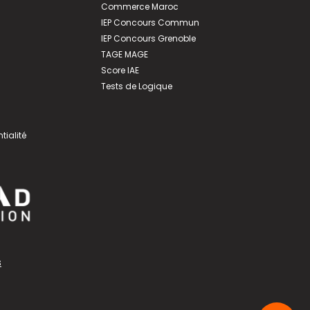
Commerce Maroc
IEP Concours Commun
IEP Concours Grenoble
TAGE MAGE
Score IAE
Tests de Logique
tialité
s