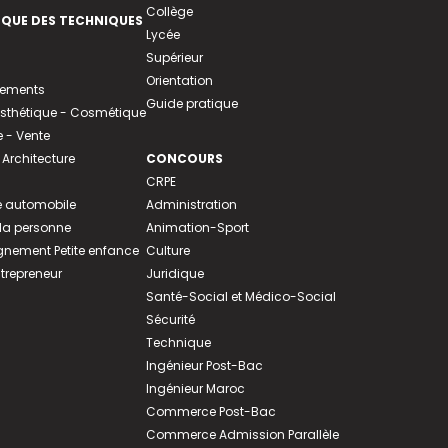
Collège
EQUE DES TECHNIQUES
Lycée
Supérieur
Orientation
tements
Guide pratique
 Esthétique - Cosmétique
- Vente
 Architecture
CONCOURS
CRPE
 automobile
Administration
 la personne
Animation-Sport
ement Petite enfance
Culture
ntrepreneur
Juridique
Santé-Social et Médico-Social
Sécurité
Technique
Ingénieur Post-Bac
Ingénieur Maroc
Commerce Post-Bac
Commerce Admission Parallèle