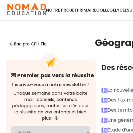
NOTRE PROJET
PRIMAIRE
COLLÈGE
LYCÉE
SU
Géogra
Bac pro CPH Tle
Des rése
💌 Premier pas vers la réussite
Inscrivez-vous à notre newsletter !
La nouvell
Chaque semaine dans votre boite
mail : conseils, contenus
Des flux mo
pédagogiques, toutes les clés pour
Des territo
la réussite de vos enfants et bien
plus ! 🎯
Une généra
Étude d’une