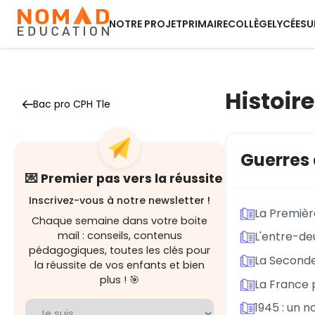
NOTRE PROJET
PRIMAIRE
COLLÈGE
LYCÉE
SU
Histoire
Bac pro CPH Tle
Guerres 
💌 Premier pas vers la réussite
Inscrivez-vous à notre newsletter !
La Premièr
Chaque semaine dans votre boite
mail : conseils, contenus
L'entre-de
pédagogiques, toutes les clés pour
La Seconde
la réussite de vos enfants et bien
plus ! 🎯
La France 
1945 : un 