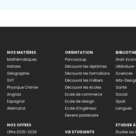
NOS MATIÈRES
ORIENTATION
BIBLIOTH
Mathématiques
Parcoursup
Droit-Eco
Histoire
Découvrir les diplômes
Littératur
Géographie
Découvrir les formations
Sciences
SVT
Découvrir les métiers
Arts-Desig
Physique Chimie
Découvrir les écoles
Santé
Anglais
Ecole de commerce
Social
Espagnol
Ecole de design
Sport
Allemand
Ecole d’ingénieur
Langues
Devenir partenaire
NOS OFFRES
ETUDIER À
Offre 2025-2026
VIE ETUDIANTE
Etudier a