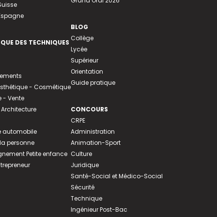
Grand Oral 2026
Suisse
 Espagne
BLOG
Collège
EQUE DES TECHNIQUES
Lycée
Supérieur
Orientation
tements
Guide pratique
 Esthétique - Cosmétique
- Vente
 Architecture
CONCOURS
CRPE
 automobile
Administration
 la personne
Animation-Sport
ement Petite enfance
Culture
ntrepreneur
Juridique
Santé-Social et Médico-Social
Sécurité
Technique
Ingénieur Post-Bac