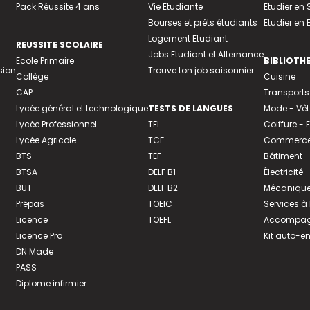
Pack Réussite 4 ans
Vie Etudiante
Etudier en 
Bourses et prêts étudiants
Etudier en
Logement Etudiant
REUSSITE SCOLAIRE
Jobs Etudiant et Alternance
Ecole Primaire
BIBLIOTH
sion
Trouve ton job saisonnier
Collège
Cuisine
CAP
Transports
Lycée général et technologique
TESTS DE LANGUES
Mode - Vê
Lycée Professionnel
TFI
Coiffure -
Lycée Agricole
TCF
Commerce 
BTS
TEF
Bâtiment -
BTSA
DELF B1
Électricité
BUT
DELF B2
Mécanique
Prépas
TOEIC
Services à
Licence
TOEFL
Accompagn
Licence Pro
Kit auto-e
DN Made
PASS
Diplome infirmier