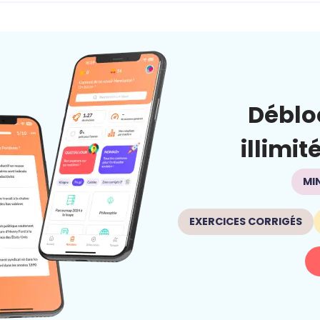
Déblo
illimit
MI
EXERCICES CORRIGÉS