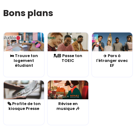
Bons plans
🛌 Trouve ton
💂🏻 Passe ton
✈️ Pars à
logement
TOEIC
l'étranger avec
étudiant
EF
🗞️ Profite de ton
Révise en
kiosque Presse
musique 🎶