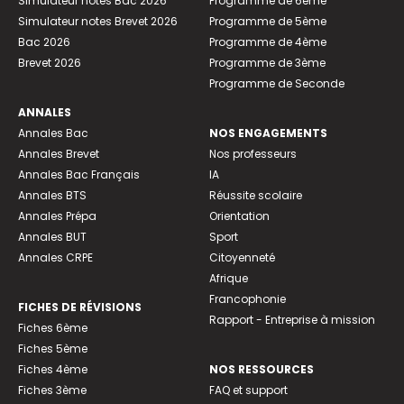
Simulateur notes Bac 2026
Programme de 6ème
Simulateur notes Brevet 2026
Programme de 5ème
Bac 2026
Programme de 4ème
Brevet 2026
Programme de 3ème
Programme de Seconde
ANNALES
Annales Bac
NOS ENGAGEMENTS
Annales Brevet
Nos professeurs
Annales Bac Français
IA
Annales BTS
Réussite scolaire
Annales Prépa
Orientation
Annales BUT
Sport
Annales CRPE
Citoyenneté
Afrique
Francophonie
FICHES DE RÉVISIONS
Rapport - Entreprise à mission
Fiches 6ème
Fiches 5ème
Fiches 4ème
NOS RESSOURCES
Fiches 3ème
FAQ et support