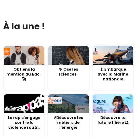
À la une !
Obtiens la
✨ Ose les
⚓️ Embarque
mention au Bac !
sciences !
avec la Marine
🚀
nationale
Le rap s'engage
⚡Découvre les
Découvre ta
contre la
métiers de
future filière 🔮
violence routi...
l'énergie