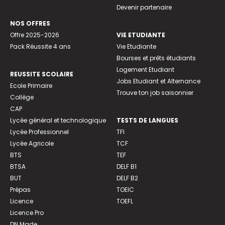
Devenir partenaire
NOS OFFRES
Offre 2025-2026
VIE ETUDIANTE
Pack Réussite 4 ans
Vie Etudiante
Bourses et prêts étudiants
Logement Etudiant
REUSSITE SCOLAIRE
Jobs Etudiant et Alternance
Ecole Primaire
Trouve ton job saisonnier
Collège
CAP
Lycée général et technologique
TESTS DE LANGUES
Lycée Professionnel
TFI
Lycée Agricole
TCF
BTS
TEF
BTSA
DELF B1
BUT
DELF B2
Prépas
TOEIC
Licence
TOEFL
Licence Pro
DN Made