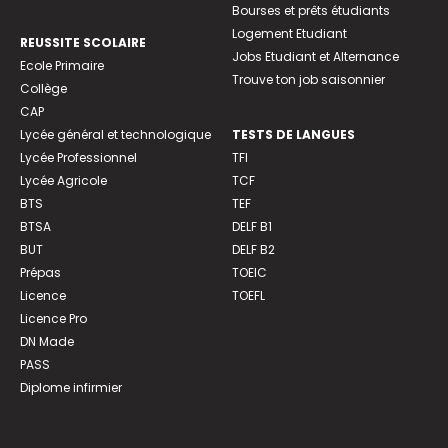
Bourses et prêts étudiants
Logement Etudiant
REUSSITE SCOLAIRE
Jobs Etudiant et Alternance
Ecole Primaire
Trouve ton job saisonnier
Collège
CAP
Lycée général et technologique
TESTS DE LANGUES
Lycée Professionnel
TFI
Lycée Agricole
TCF
BTS
TEF
BTSA
DELF B1
BUT
DELF B2
Prépas
TOEIC
Licence
TOEFL
Licence Pro
DN Made
PASS
Diplome infirmier