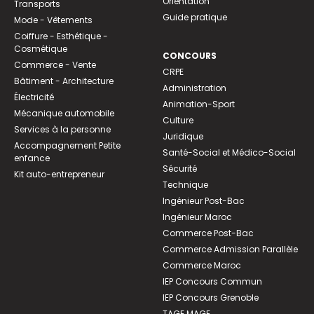
Orientation
Transports
Guide pratique
Mode - Vêtements
Coiffure - Esthétique -
Cosmétique
CONCOURS
Commerce - Vente
CRPE
Bâtiment - Architecture
Administration
Électricité
Animation-Sport
Mécanique automobile
Culture
Services à la personne
Juridique
Accompagnement Petite
Santé-Social et Médico-Social
enfance
Sécurité
Kit auto-entrepreneur
Technique
Ingénieur Post-Bac
Ingénieur Maroc
Commerce Post-Bac
Commerce Admission Parallèle
Commerce Maroc
IEP Concours Commun
IEP Concours Grenoble
TAGE MAGE