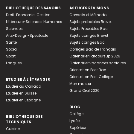
BIBLIOTHEQUE DES SAVOIRS
ASTUCES RÉVISIONS
Droit-Economie-Gestion
Conseils et Méthodo
Littérature-Sciences Humaines
Sujets probables Brevet
Sciences
Sujets Probables Bac
Arts-Design-Spectacle
Sujets corrigés Brevet
Santé
Sujets corrigés Bac
Social
Corrigés Bac de Français
Sport
Calendrier Parcoursup 2026
Langues
Calendrier vacances scolaires
Orientation Post Bac
Orientation Post Collège
ETUDIER À L’ÉTRANGER
Mon master
Etudier au Canada
Grand Oral 2026
Etudier en Suisse
Etudier en Espagne
BLOG
Collège
BIBLIOTHEQUE DES
Lycée
TECHNIQUES
Supérieur
Cuisine