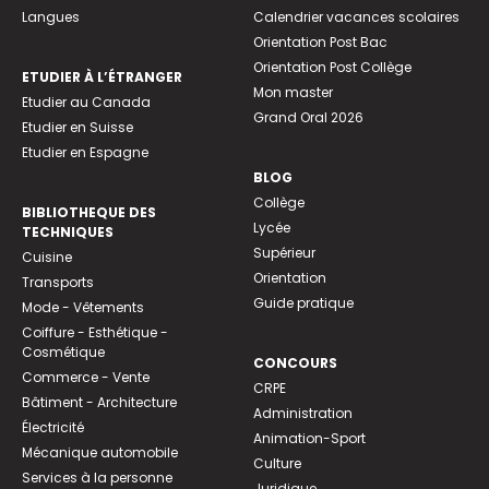
Langues
Calendrier vacances scolaires
Orientation Post Bac
Orientation Post Collège
ETUDIER À L’ÉTRANGER
Mon master
Etudier au Canada
Grand Oral 2026
Etudier en Suisse
Etudier en Espagne
BLOG
Collège
BIBLIOTHEQUE DES
Lycée
TECHNIQUES
Supérieur
Cuisine
Orientation
Transports
Guide pratique
Mode - Vêtements
Coiffure - Esthétique -
Cosmétique
CONCOURS
Commerce - Vente
CRPE
Bâtiment - Architecture
Administration
Électricité
Animation-Sport
Mécanique automobile
Culture
Services à la personne
Juridique