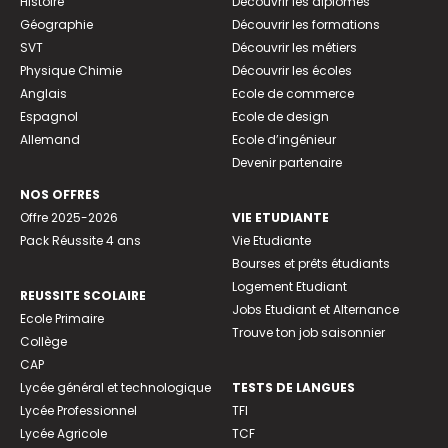
Histoire
Découvrir les diplômes
Géographie
Découvrir les formations
SVT
Découvrir les métiers
Physique Chimie
Découvrir les écoles
Anglais
Ecole de commerce
Espagnol
Ecole de design
Allemand
Ecole d’ingénieur
Devenir partenaire
NOS OFFRES
Offre 2025-2026
VIE ETUDIANTE
Pack Réussite 4 ans
Vie Etudiante
Bourses et prêts étudiants
Logement Etudiant
REUSSITE SCOLAIRE
Jobs Etudiant et Alternance
Ecole Primaire
Trouve ton job saisonnier
Collège
CAP
Lycée général et technologique
TESTS DE LANGUES
Lycée Professionnel
TFI
Lycée Agricole
TCF