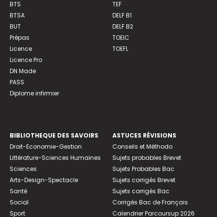
BTS
TEF
BTSA
DELF B1
BUT
DELF B2
Prépas
TOEIC
Licence
TOEFL
Licence Pro
DN Made
PASS
Diplome infirmier
BIBLIOTHEQUE DES SAVOIRS
ASTUCES RÉVISIONS
Droit-Economie-Gestion
Conseils et Méthodo
Littérature-Sciences Humaines
Sujets probables Brevet
Sciences
Sujets Probables Bac
Arts-Design-Spectacle
Sujets corrigés Brevet
Santé
Sujets corrigés Bac
Social
Corrigés Bac de Français
Sport
Calendrier Parcoursup 2026