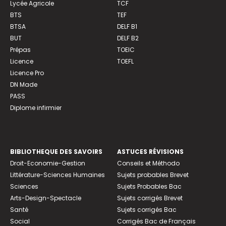
Lycée Agricole
TCF
BTS
TEF
BTSA
DELF B1
BUT
DELF B2
Prépas
TOEIC
Licence
TOEFL
Licence Pro
DN Made
PASS
Diplome infirmier
BIBLIOTHEQUE DES SAVOIRS
ASTUCES RÉVISIONS
Droit-Economie-Gestion
Conseils et Méthodo
Littérature-Sciences Humaines
Sujets probables Brevet
Sciences
Sujets Probables Bac
Arts-Design-Spectacle
Sujets corrigés Brevet
Santé
Sujets corrigés Bac
Social
Corrigés Bac de Français