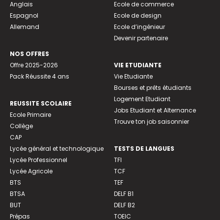
Anglais
Ecole de commerce
Espagnol
Ecole de design
Allemand
Ecole d’ingénieur
Devenir partenaire
NOS OFFRES
Offre 2025-2026
VIE ETUDIANTE
Pack Réussite 4 ans
Vie Etudiante
Bourses et prêts étudiants
Logement Etudiant
REUSSITE SCOLAIRE
Jobs Etudiant et Alternance
Ecole Primaire
Trouve ton job saisonnier
Collège
CAP
Lycée général et technologique
TESTS DE LANGUES
Lycée Professionnel
TFI
Lycée Agricole
TCF
BTS
TEF
BTSA
DELF B1
BUT
DELF B2
Prépas
TOEIC