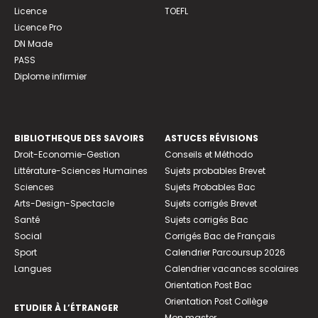
Licence
TOEFL
Licence Pro
DN Made
PASS
Diplome infirmier
BIBLIOTHEQUE DES SAVOIRS
ASTUCES RÉVISIONS
Droit-Economie-Gestion
Conseils et Méthodo
Littérature-Sciences Humaines
Sujets probables Brevet
Sciences
Sujets Probables Bac
Arts-Design-Spectacle
Sujets corrigés Brevet
Santé
Sujets corrigés Bac
Social
Corrigés Bac de Français
Sport
Calendrier Parcoursup 2026
Langues
Calendrier vacances scolaires
Orientation Post Bac
Orientation Post Collège
ETUDIER À L’ÉTRANGER
Mon master