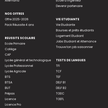
Allemand
Ecole d’ingénieur
Devenir partenaire
NOS OFFRES
Offre 2025-2026
VIE ETUDIANTE
Pack Réussite 4 ans
Vie Etudiante
Bourses et prêts étudiants
Logement Etudiant
REUSSITE SCOLAIRE
Jobs Etudiant et Alternance
Ecole Primaire
Trouve ton job saisonnier
Collège
CAP
Lycée général et technologique
TESTS DE LANGUES
Lycée Professionnel
TFI
Lycée Agricole
TCF
BTS
TEF
BTSA
DELF B1
BUT
DELF B2
Prépas
TOEIC
Licence
TOEFL
Licence Pro