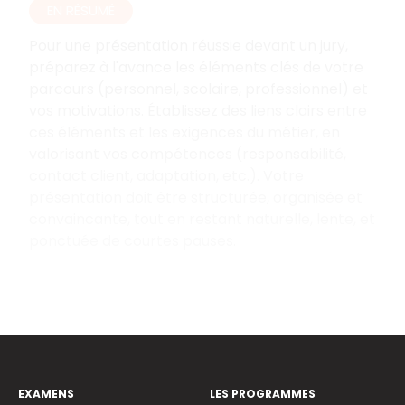
EN RÉSUMÉ
Pour une présentation réussie devant un jury,
préparez à l'avance les éléments clés de votre
parcours (personnel, scolaire, professionnel) et
vos motivations. Établissez des liens clairs entre
ces éléments et les exigences du métier, en
valorisant vos compétences (responsabilité,
contact client, adaptation, etc.). Votre
présentation doit être structurée, organisée et
convaincante, tout en restant naturelle, lente, et
ponctuée de courtes pauses.
EXAMENS
LES PROGRAMMES