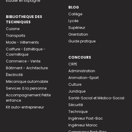
Etudier en Espagne
BLOG
Collège
BIBLIOTHEQUE DES
Lycée
TECHNIQUES
Supérieur
Cuisine
Orientation
Transports
Guide pratique
Mode - Vêtements
Coiffure - Esthétique -
Cosmétique
CONCOURS
Commerce - Vente
CRPE
Bâtiment - Architecture
Administration
Électricité
Animation-Sport
Mécanique automobile
Culture
Services à la personne
Juridique
Accompagnement Petite
Santé-Social et Médico-Social
enfance
Sécurité
Kit auto-entrepreneur
Technique
Ingénieur Post-Bac
Ingénieur Maroc
Commerce Post-Bac