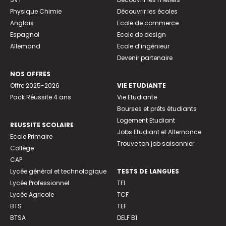
Physique Chimie
Découvrir les écoles
Anglais
Ecole de commerce
Espagnol
Ecole de design
Allemand
Ecole d’ingénieur
Devenir partenaire
NOS OFFRES
Offre 2025-2026
VIE ETUDIANTE
Pack Réussite 4 ans
Vie Etudiante
Bourses et prêts étudiants
Logement Etudiant
REUSSITE SCOLAIRE
Jobs Etudiant et Alternance
Ecole Primaire
Trouve ton job saisonnier
Collège
CAP
Lycée général et technologique
TESTS DE LANGUES
Lycée Professionnel
TFI
Lycée Agricole
TCF
BTS
TEF
BTSA
DELF B1