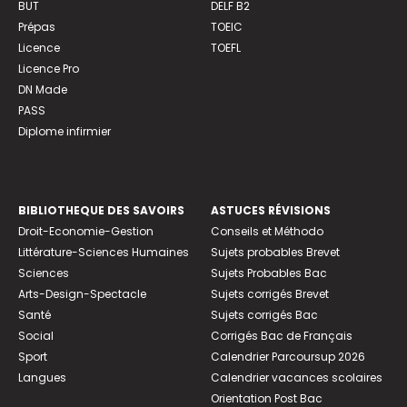
BUT
DELF B2
Prépas
TOEIC
Licence
TOEFL
Licence Pro
DN Made
PASS
Diplome infirmier
BIBLIOTHEQUE DES SAVOIRS
ASTUCES RÉVISIONS
Droit-Economie-Gestion
Conseils et Méthodo
Littérature-Sciences Humaines
Sujets probables Brevet
Sciences
Sujets Probables Bac
Arts-Design-Spectacle
Sujets corrigés Brevet
Santé
Sujets corrigés Bac
Social
Corrigés Bac de Français
Sport
Calendrier Parcoursup 2026
Langues
Calendrier vacances scolaires
Orientation Post Bac