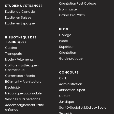
Orientation Post Collège
ETUDIER À L’ÉTRANGER
Mon master
Etudier au Canada
Grand Oral 2026
Etudier en Suisse
Etudier en Espagne
BLOG
Collège
BIBLIOTHEQUE DES
Lycée
TECHNIQUES
Supérieur
Cuisine
Orientation
Transports
Guide pratique
Mode - Vêtements
Coiffure - Esthétique -
Cosmétique
CONCOURS
Commerce - Vente
CRPE
Bâtiment - Architecture
Administration
Électricité
Animation-Sport
Mécanique automobile
Culture
Services à la personne
Juridique
Accompagnement Petite
Santé-Social et Médico-Social
enfance
Sécurité