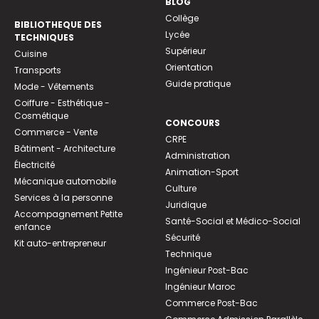
BLOG
Collège
BIBLIOTHEQUE DES
Lycée
TECHNIQUES
Supérieur
Cuisine
Orientation
Transports
Guide pratique
Mode - Vêtements
Coiffure - Esthétique -
Cosmétique
CONCOURS
Commerce - Vente
CRPE
Bâtiment - Architecture
Administration
Électricité
Animation-Sport
Mécanique automobile
Culture
Services à la personne
Juridique
Accompagnement Petite
Santé-Social et Médico-Social
enfance
Sécurité
Kit auto-entrepreneur
Technique
Ingénieur Post-Bac
Ingénieur Maroc
Commerce Post-Bac