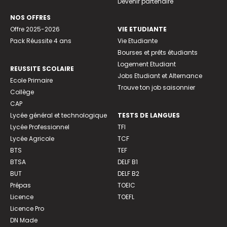
Devenir partenaire
NOS OFFRES
Offre 2025-2026
VIE ETUDIANTE
Pack Réussite 4 ans
Vie Etudiante
Bourses et prêts étudiants
Logement Etudiant
REUSSITE SCOLAIRE
Jobs Etudiant et Alternance
Ecole Primaire
Trouve ton job saisonnier
Collège
CAP
Lycée général et technologique
TESTS DE LANGUES
Lycée Professionnel
TFI
Lycée Agricole
TCF
BTS
TEF
BTSA
DELF B1
BUT
DELF B2
Prépas
TOEIC
Licence
TOEFL
Licence Pro
DN Made