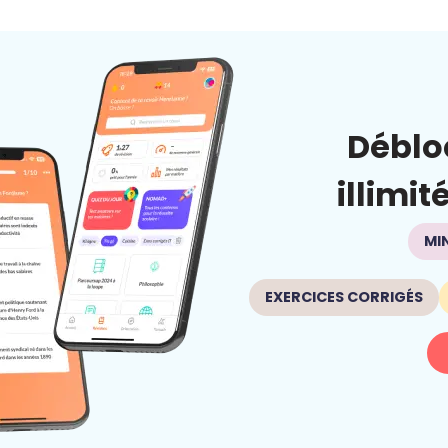
Déblo
illimit
MI
EXERCICES CORRIGÉS