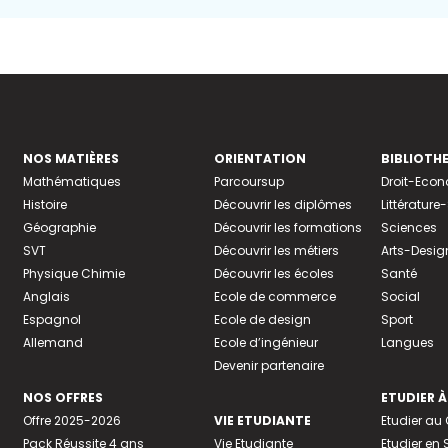
NOS MATIÈRES
ORIENTATION
BIBLIOTH
Mathématiques
Parcoursup
Droit-Eco
Histoire
Découvrir les diplômes
Littératur
Géographie
Découvrir les formations
Sciences
SVT
Découvrir les métiers
Arts-Desig
Physique Chimie
Découvrir les écoles
Santé
Anglais
Ecole de commerce
Social
Espagnol
Ecole de design
Sport
Allemand
Ecole d’ingénieur
Langues
Devenir partenaire
NOS OFFRES
ETUDIER À
Offre 2025-2026
VIE ETUDIANTE
Etudier a
Pack Réussite 4 ans
Vie Etudiante
Etudier en 