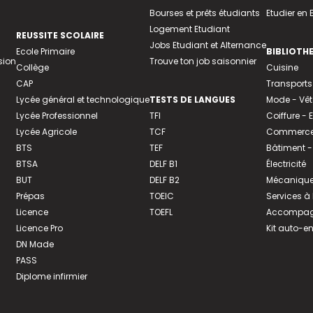
Bourses et prêts étudiants
Etudier en
Logement Etudiant
REUSSITE SCOLAIRE
Jobs Etudiant et Alternance
Ecole Primaire
BIBLIOTH
sion
Trouve ton job saisonnier
Collège
Cuisine
CAP
Transports
Lycée général et technologique
TESTS DE LANGUES
Mode - Vê
Lycée Professionnel
TFI
Coiffure -
Lycée Agricole
TCF
Commerce 
BTS
TEF
Bâtiment -
BTSA
DELF B1
Électricité
BUT
DELF B2
Mécanique
Prépas
TOEIC
Services à
Licence
TOEFL
Accompagn
Licence Pro
Kit auto-e
DN Made
PASS
Diplome infirmier