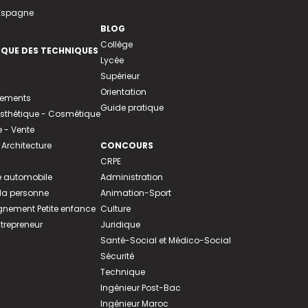
 Espagne
BLOG
Collège
EQUE DES TECHNIQUES
Lycée
Supérieur
Orientation
tements
Guide pratique
 Esthétique - Cosmétique
- Vente
 Architecture
CONCOURS
CRPE
 automobile
Administration
 la personne
Animation-Sport
ement Petite enfance
Culture
ntrepreneur
Juridique
Santé-Social et Médico-Social
Sécurité
Technique
Ingénieur Post-Bac
Ingénieur Maroc