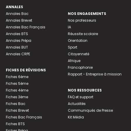
ANNALES
Annales Bac
NOS ENGAGEMENTS
Annales Brevet
Nos professeurs
Annales Bac Français
IA
Annales BTS
Réussite scolaire
Annales Prépa
Orientation
Annales BUT
Sport
Annales CRPE
Citoyenneté
Afrique
Francophonie
FICHES DE RÉVISIONS
Rapport - Entreprise à mission
Fiches 6ème
Fiches 5ème
Fiches 4ème
NOS RESSOURCES
Fiches 3ème
FAQ et support
Fiches Bac
Actualités
Fiches Brevet
Communiqués de Presse
Fiches Bac Français
Kit Média
Fiches BTS
Fiches Prépa