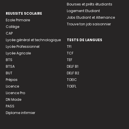
Bourses et prêts étudiants
Logement Etudiant
REUSSITE SCOLAIRE
Jobs Etudiant et Alternance
Ecole Primaire
Trouve ton job saisonnier
Collège
CAP
Lycée général et technologique
TESTS DE LANGUES
Lycée Professionnel
TFI
Lycée Agricole
TCF
BTS
TEF
BTSA
DELF B1
BUT
DELF B2
Prépas
TOEIC
Licence
TOEFL
Licence Pro
DN Made
PASS
Diplome infirmier