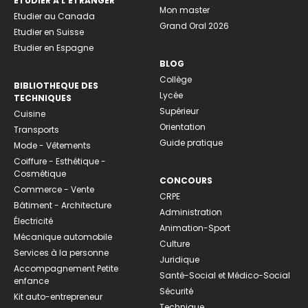
ETUDIER À L’ÉTRANGER
Mon master
Etudier au Canada
Grand Oral 2026
Etudier en Suisse
Etudier en Espagne
BLOG
Collège
BIBLIOTHEQUE DES
Lycée
TECHNIQUES
Supérieur
Cuisine
Orientation
Transports
Guide pratique
Mode - Vêtements
Coiffure - Esthétique -
Cosmétique
CONCOURS
Commerce - Vente
CRPE
Bâtiment - Architecture
Administration
Électricité
Animation-Sport
Mécanique automobile
Culture
Services à la personne
Juridique
Accompagnement Petite
Santé-Social et Médico-Social
enfance
Sécurité
Kit auto-entrepreneur
Technique