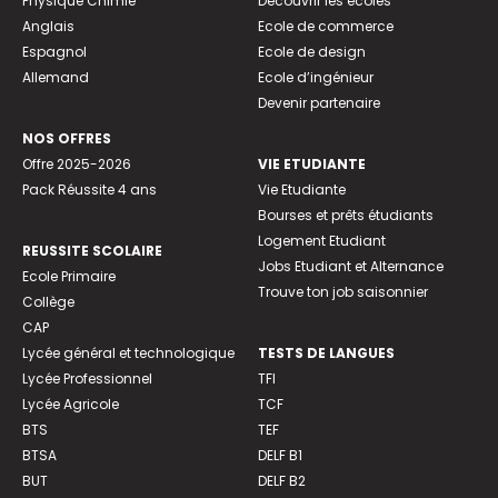
Physique Chimie
Découvrir les écoles
Anglais
Ecole de commerce
Espagnol
Ecole de design
Allemand
Ecole d’ingénieur
Devenir partenaire
NOS OFFRES
Offre 2025-2026
VIE ETUDIANTE
Pack Réussite 4 ans
Vie Etudiante
Bourses et prêts étudiants
Logement Etudiant
REUSSITE SCOLAIRE
Jobs Etudiant et Alternance
Ecole Primaire
Trouve ton job saisonnier
Collège
CAP
Lycée général et technologique
TESTS DE LANGUES
Lycée Professionnel
TFI
Lycée Agricole
TCF
BTS
TEF
BTSA
DELF B1
BUT
DELF B2