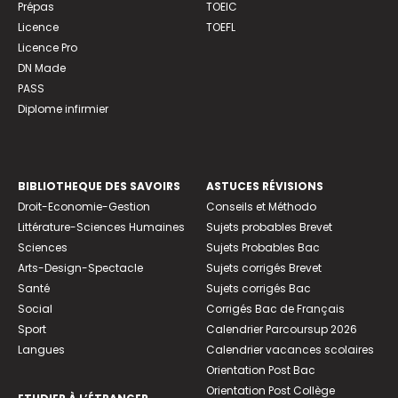
Prépas
TOEIC
Licence
TOEFL
Licence Pro
DN Made
PASS
Diplome infirmier
BIBLIOTHEQUE DES SAVOIRS
ASTUCES RÉVISIONS
Droit-Economie-Gestion
Conseils et Méthodo
Littérature-Sciences Humaines
Sujets probables Brevet
Sciences
Sujets Probables Bac
Arts-Design-Spectacle
Sujets corrigés Brevet
Santé
Sujets corrigés Bac
Social
Corrigés Bac de Français
Sport
Calendrier Parcoursup 2026
Langues
Calendrier vacances scolaires
Orientation Post Bac
Orientation Post Collège