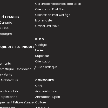
Calendrier vacances scolaires
Orientation Post Bac
Orientation Post Collège
 L’ÉTRANGER
Mon master
u Canada
Grand Oral 2026
Suisse
 Espagne
BLOG
Collège
EQUE DES TECHNIQUES
Lycée
Supérieur
Orientation
tements
Guide pratique
 Esthétique - Cosmétique
- Vente
 Architecture
CONCOURS
CRPE
 automobile
Administration
 la personne
Animation-Sport
ement Petite enfance
Culture
ntrepreneur
Juridique