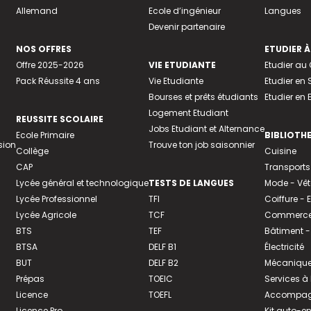
Allemand
Ecole d’ingénieur
Langues
Devenir partenaire
NOS OFFRES
ETUDIER À
Offre 2025-2026
VIE ETUDIANTE
Etudier a
Pack Réussite 4 ans
Vie Etudiante
Etudier en 
Bourses et prêts étudiants
Etudier en
Logement Etudiant
REUSSITE SCOLAIRE
Jobs Etudiant et Alternance
Ecole Primaire
BIBLIOTH
sion
Trouve ton job saisonnier
Collège
Cuisine
CAP
Transports
Lycée général et technologique
TESTS DE LANGUES
Mode - Vê
Lycée Professionnel
TFI
Coiffure -
Lycée Agricole
TCF
Commerce 
BTS
TEF
Bâtiment -
BTSA
DELF B1
Électricité
BUT
DELF B2
Mécanique
Prépas
TOEIC
Services à
Licence
TOEFL
Accompagn
Licence Pro
Kit auto-e