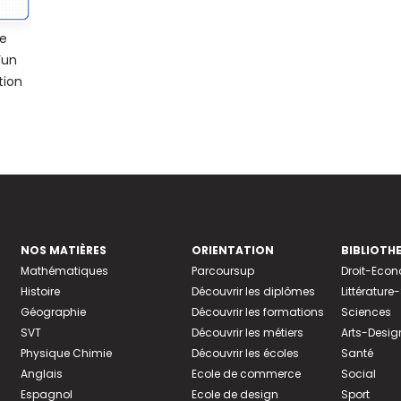
e
’un
tion
NOS MATIÈRES
ORIENTATION
BIBLIOTH
Mathématiques
Parcoursup
Droit-Eco
Histoire
Découvrir les diplômes
Littératur
Géographie
Découvrir les formations
Sciences
SVT
Découvrir les métiers
Arts-Desig
Physique Chimie
Découvrir les écoles
Santé
Anglais
Ecole de commerce
Social
Espagnol
Ecole de design
Sport