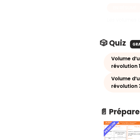
EN RÉSUMÉ
Les volumes d
🎲 Quiz
GR
Volume d’u
révolution 
Volume d’u
révolution 
📄 Prépare
PREMIUM