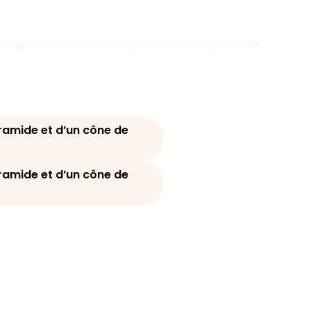
écifiques selon la forme géométrique considérée.
ramide et d’un cône de
ramide et d’un cône de