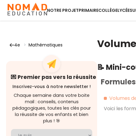
NOTRE PROJET
PRIMAIRE
COLLÈGE
LYCÉE
SU
Volume 
4e
>
Mathématiques
📝 Mini-c
💌 Premier pas vers la réussite
Formules
Inscrivez-vous à notre newsletter !
Chaque semaine dans votre boite
Volumes des
mail : conseils, contenus
pédagogiques, toutes les clés pour
Voici les for
la réussite de vos enfants et bien
plus ! 🎯