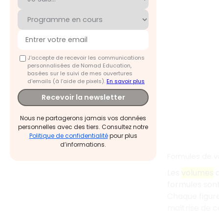
J'accepte de recevoir les communications
personnalisées de Nomad Education,
basées sur le suivi de mes ouvertures
d'emails (à l’aide de pixels).
En savoir plus
Recevoir la newsletter
Nous ne partagerons jamais vos données
personnelles avec des tiers. Consultez notre
Politique de confidentialité
pour plus
d’informations.
Formules de 
Les
volumes
d
formules son
Chaque figur
maîtrise de c