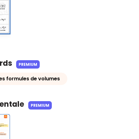
ards
PREMIUM
es formules de volumes
Mentale
PREMIUM