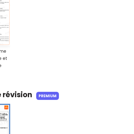
ume
e et
e
e révision
PREMIUM