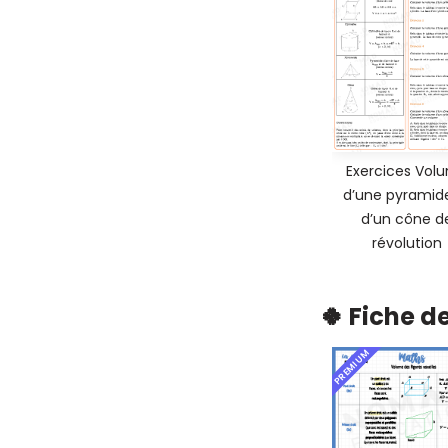
Exercices Vol
d’une pyramid
d’un cône d
révolution
🍀 Fiche d
PREMIUM