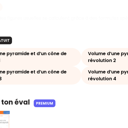
es figures usuelles se calculent grâce à des formules sp
ATUIT
ne pyramide et d’un cône de
Volume d’une py
1
révolution 2
ne pyramide et d’un cône de
Volume d’une py
3
révolution 4
 ton éval
PREMIUM