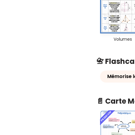
Volumes
📇 Flashc
Mémorise l
📄 Carte 
PREMIUM