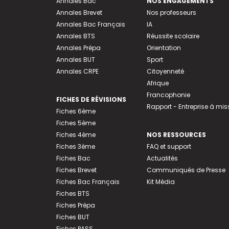
Annales Bac
NOS ENGAGEMENTS
Annales Brevet
Nos professeurs
Annales Bac Français
IA
Annales BTS
Réussite scolaire
Annales Prépa
Orientation
Annales BUT
Sport
Annales CRPE
Citoyenneté
Afrique
Francophonie
FICHES DE RÉVISIONS
Rapport - Entreprise à mis
Fiches 6ème
Fiches 5ème
Fiches 4ème
NOS RESSOURCES
Fiches 3ème
FAQ et support
Fiches Bac
Actualités
Fiches Brevet
Communiqués de Presse
Fiches Bac Français
Kit Média
Fiches BTS
Fiches Prépa
Fiches BUT
Fiches PASS