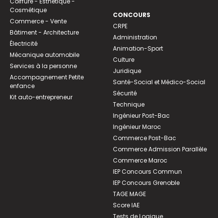
Coiffure - Esthétique -
Cosmétique
CONCOURS
Commerce - Vente
CRPE
Bâtiment - Architecture
Administration
Électricité
Animation-Sport
Mécanique automobile
Culture
Services à la personne
Juridique
Accompagnement Petite
Santé-Social et Médico-Social
enfance
Sécurité
Kit auto-entrepreneur
Technique
Ingénieur Post-Bac
Ingénieur Maroc
Commerce Post-Bac
Commerce Admission Parallèle
Commerce Maroc
IEP Concours Commun
IEP Concours Grenoble
TAGE MAGE
Score IAE
Tests de Logique