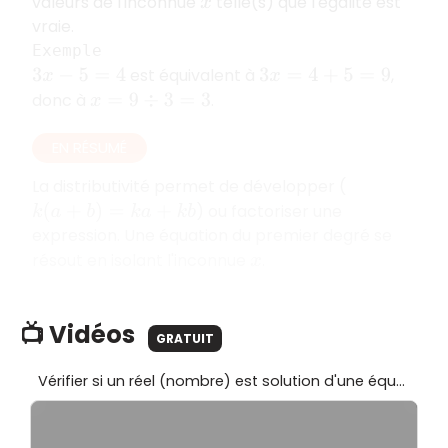
valeurs de l'inconnue
telle(s) que l'égalité est
x
vraie.
Exemple
est équivalent à
,
3
x
−
5
=
4
3
x
=
4
+
5
=
9
donc à
.
x
=
9
÷
3
=
3
EN RÉSUMÉ
La distributivité permet de développer (
) ou factoriser une
k
(
a
+
b
)
=
k
a
+
k
b
expression. Une équation du premier degré se
résout en isolant l'inconnue
.
x
📺 Vidéos
GRATUIT
Vérifier si un réel (nombre) est solution d'une équation