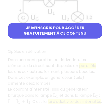
JE M’INSCRIS POUR ACCÉDER
GRATUITEMENT À CE CONTENU
Dipôles en dérivation
Dans une configuration en dérivation, les
éléments du circuit sont disposés en
parallèle
les uns aux autres, formant plusieurs boucles.
Dans cet exemple, un générateur (pile)
alimente deux lampes.
Le courant d'intensité I issu du générateur
bifurque dans la lampe
et dans la lampe
:
L
1
L
2
. C'est la
loi d'additivité des intensités
.
I
=
I
1
+
I
2