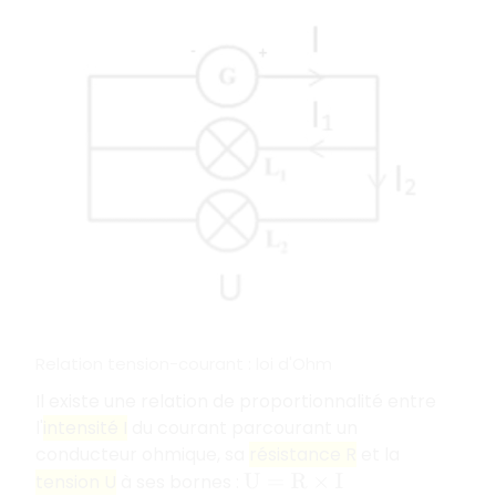
Relation tension-courant : loi d'Ohm
Il existe une relation de proportionnalité entre
l'
intensité I
du courant parcourant un
conducteur ohmique, sa
résistance R
et la
tension U
à ses bornes :
U
=
R
×
I