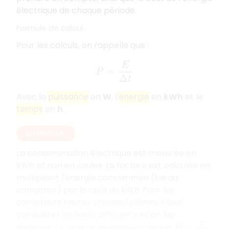
électrique de chaque période.
Formule de calcul
Pour les calculs, on rappelle que :
P
=
E
Δ
t
Avec la
puissance
en
W
, l'
énergie
en
kWh
et le
temps
en
h
.
EN RÉSUMÉ
La consommation électrique est mesurée en
kWh et non en Joules. La facture est calculée en
multipliant l'énergie consommée (lue au
compteur) par le coût du kWh. Pour les
compteurs heures creuses/pleines, il faut
considérer les tarifs différents selon les
P
=
E
Δ
t
périodes. La relation fondamentale est