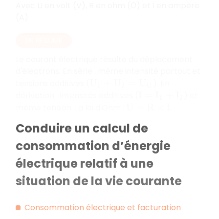
Avec U en volt (V), R en ohm (Ω) et I en ampère
(A)
EN RÉSUMÉ
Le courant électrique résulte du déplacement
d'électrons. En série : même intensité partout et
tensions additives (
). En
U
1
+
U
2
=
U
G
dérivation : intensités additives (
) et
I
=
I
1
+
I
2
même tension. La loi d'Ohm :
.
U
=
R
×
I
Conduire un calcul de
consommation d’énergie
électrique relatif à une
situation de la vie courante
Consommation électrique et facturation