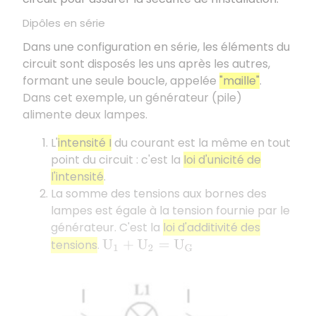
Dipôles en série
Dans une configuration en série, les éléments du
circuit sont disposés les uns après les autres,
formant une seule boucle, appelée
"maille"
.
Dans cet exemple, un générateur (pile)
alimente deux lampes.
L'
intensité I
du courant est la même en tout
point du circuit : c'est la
loi d'unicité de
l'intensité
.
La somme des tensions aux bornes des
lampes est égale à la tension fournie par le
générateur. C'est la
loi d'additivité des
tensions
.
U
1
+
U
2
=
U
G