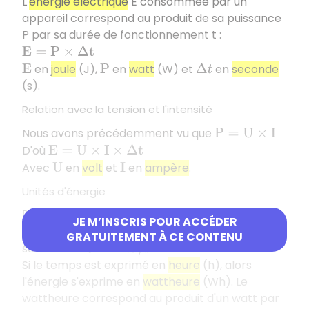
L'
énergie électrique
E consommée par un
appareil correspond au produit de sa puissance
P par sa durée de fonctionnement t :
E
=
P
×
Δ
t
en
joule
(J),
en
watt
(W) et
en
seconde
E
P
Δ
t
(s).
Relation avec la tension et l'intensité
Nous avons précédemment vu que
P
=
U
×
I
D'où
E
=
U
×
I
×
Δ
t
Avec
en
volt
et
en
ampère
.
U
I
Unités d'énergie
Remarque
JE M’INSCRIS POUR ACCÉDER
Un joule correspond au produit d'un watt par une
GRATUITEMENT À CE CONTENU
seconde :
1
J
=
1
W
/
s
Si le temps est exprimé en
heure
(h), alors
l'énergie s'exprime en
wattheure
(Wh). Le
wattheure correspond au produit d'un watt par