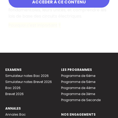
ACCÉDER À CE CONTENU
Connaître les grandeurs électriques
fondamentales, leurs unités, et comprendre les
lois de base des circuits électriques.
Pourquoi c'est important
?
EXAMENS
LES PROGRAMMES
Simulateur notes Bac 2026
Programme de 6ème
Simulateur notes Brevet 2026
Programme de 5ème
Bac 2026
Programme de 4ème
Brevet 2026
Programme de 3ème
Programme de Seconde
ANNALES
Annales Bac
NOS ENGAGEMENTS