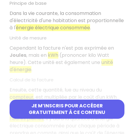
Principe de base
Dans la vie courante, la consommation
d'électricité d'une habitation est proportionnelle
à l'
énergie électrique consommée
.
Unité de mesure
Cependant la facture n'est pas exprimée en
Joules
, mais en
kWh
(prononcer kilo Watt
heure). Cette unité est également une
unité
d'énergie
.
Calcul de la facture
Ensuite, cette quantité, lue au niveau du
compteur
, est multipliée par le coût d'un kWh
pour pouvoir établir la facture.
JE M’INSCRIS POUR ACCÉDER
Attention :
pour un compteur
heures creuses,
GRATUITEMENT À CE CONTENU
heures pleines
, il y aura la quantité d'énergie
électrique consommée pour chaque période à
prendre en compte, ainsi que le coût de l'énergie