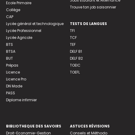
Jobs Etudiant et Alternance
Ecole Primaire
Trouve ton job saisonnier
Collège
CAP
Lycée général et technologique
TESTS DE LANGUES
Lycée Professionnel
TFI
Lycée Agricole
TCF
BTS
TEF
BTSA
DELF B1
BUT
DELF B2
Prépas
TOEIC
Licence
TOEFL
Licence Pro
DN Made
PASS
Diplome infirmier
BIBLIOTHEQUE DES SAVOIRS
ASTUCES RÉVISIONS
Droit-Economie-Gestion
Conseils et Méthodo