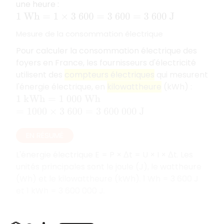
une heure :
1
W
h
=
1
×
3
600
=
3
600
=
3
600
J
Mesure de la consommation électrique
Pour calculer la consommation électrique des
foyers en France, les fournisseurs d'électricité
utilisent des
compteurs électriques
qui mesurent
l'énergie électrique, en
kilowattheure
(kWh) :
1
k
W
h
=
1
000
W
h
=
1
000
×
3
600
=
3
600
000
J
EN RÉSUMÉ
L'énergie électrique E = P × Δt = U × I × Δt. Les
unités principales sont le joule (J), le wattheure
(Wh) et le kilowattheure (kWh). 1 Wh = 3 600 J
et 1 kWh = 3 600 000 J.