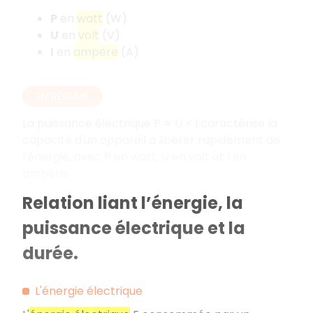
P
en
watt
(W)
U
en
volt
(V)
I
en
ampère
(A)
EN RÉSUMÉ
La puissance électrique P = U × I caractérise la
capacité d'un appareil à libérer rapidement de
l'énergie, avec P en watt, U en volt et I en
ampère.
Relation liant l’énergie, la
puissance électrique et la
durée.
L'énergie électrique