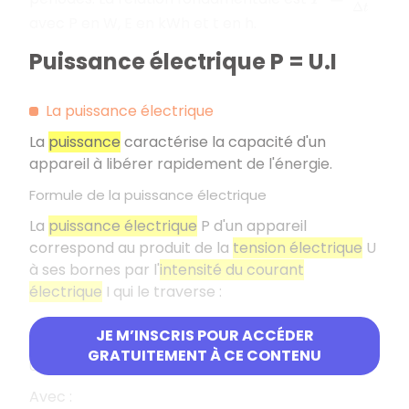
avec P en W, E en kWh et t en h.
Puissance électrique P = U.I
La puissance électrique
La
puissance
caractérise la capacité d'un
appareil à libérer rapidement de l'énergie.
Formule de la puissance électrique
La
puissance électrique
P d'un appareil
correspond au produit de la
tension électrique
U
à ses bornes par l'
intensité du courant
électrique
I qui le traverse :
P
=
U
×
I
JE M’INSCRIS POUR ACCÉDER
GRATUITEMENT À CE CONTENU
Unités
Avec :