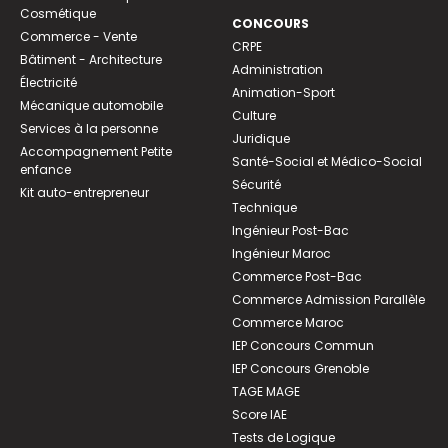
Cosmétique
CONCOURS
Commerce - Vente
CRPE
Bâtiment - Architecture
Administration
Électricité
Animation-Sport
Mécanique automobile
Culture
Services à la personne
Juridique
Accompagnement Petite
Santé-Social et Médico-Social
enfance
Sécurité
Kit auto-entrepreneur
Technique
Ingénieur Post-Bac
Ingénieur Maroc
Commerce Post-Bac
Commerce Admission Parallèle
Commerce Maroc
IEP Concours Commun
IEP Concours Grenoble
TAGE MAGE
Score IAE
Tests de Logique