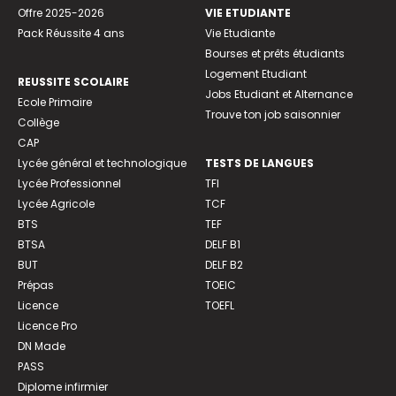
Offre 2025-2026
VIE ETUDIANTE
Pack Réussite 4 ans
Vie Etudiante
Bourses et prêts étudiants
Logement Etudiant
REUSSITE SCOLAIRE
Jobs Etudiant et Alternance
Ecole Primaire
Trouve ton job saisonnier
Collège
CAP
Lycée général et technologique
TESTS DE LANGUES
Lycée Professionnel
TFI
Lycée Agricole
TCF
BTS
TEF
BTSA
DELF B1
BUT
DELF B2
Prépas
TOEIC
Licence
TOEFL
Licence Pro
DN Made
PASS
Diplome infirmier