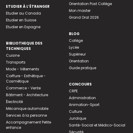
Orientation Post Collège
ETUDIER À L’ÉTRANGER
Mon master
Etudier au Canada
Grand Oral 2026
Etudier en Suisse
Etudier en Espagne
BLOG
Collège
BIBLIOTHEQUE DES
Lycée
TECHNIQUES
Supérieur
Cuisine
Orientation
Transports
Guide pratique
Mode - Vêtements
Coiffure - Esthétique -
Cosmétique
CONCOURS
Commerce - Vente
CRPE
Bâtiment - Architecture
Administration
Électricité
Animation-Sport
Mécanique automobile
Culture
Services à la personne
Juridique
Accompagnement Petite
Santé-Social et Médico-Social
enfance
Sécurité