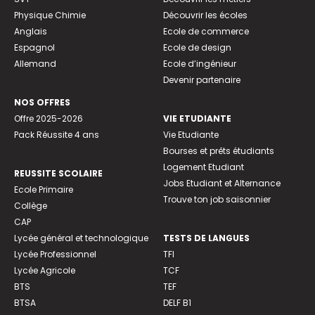
Physique Chimie
Découvrir les écoles
Anglais
Ecole de commerce
Espagnol
Ecole de design
Allemand
Ecole d’ingénieur
Devenir partenaire
NOS OFFRES
Offre 2025-2026
VIE ETUDIANTE
Pack Réussite 4 ans
Vie Etudiante
Bourses et prêts étudiants
Logement Etudiant
REUSSITE SCOLAIRE
Jobs Etudiant et Alternance
Ecole Primaire
Trouve ton job saisonnier
Collège
CAP
Lycée général et technologique
TESTS DE LANGUES
Lycée Professionnel
TFI
Lycée Agricole
TCF
BTS
TEF
BTSA
DELF B1