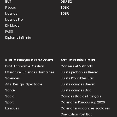
BUT
DELF B2
Prépas
TOEIC
Licence
TOEFL
Licence Pro
DN Made
PASS
Diplome infirmier
BIBLIOTHEQUE DES SAVOIRS
ASTUCES RÉVISIONS
Droit-Economie-Gestion
Conseils et Méthodo
Littérature-Sciences Humaines
Sujets probables Brevet
Sciences
Sujets Probables Bac
Arts-Design-Spectacle
Sujets corrigés Brevet
Santé
Sujets corrigés Bac
Social
Corrigés Bac de Français
Sport
Calendrier Parcoursup 2026
Langues
Calendrier vacances scolaires
Orientation Post Bac