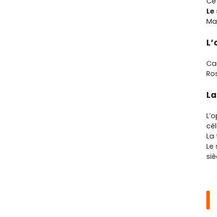
Ce 
Le
Mar
L’
Cam
Ro
La
L’o
cél
La 
Le 
siè