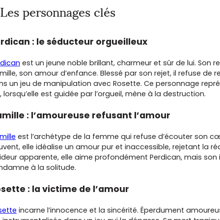
Les personnages clés
rdican : le séducteur orgueilleux
rdican
est un jeune noble brillant, charmeur et sûr de lui. Son 
ille, son amour d’enfance. Blessé par son rejet, il refuse de
ns un jeu de manipulation avec Rosette. Ce personnage repré
, lorsqu’elle est guidée par l’orgueil, mène à la destruction.
mille : l’amoureuse refusant l’amour
mille
est l’archétype de la femme qui refuse d’écouter son cœ
vent, elle idéalise un amour pur et inaccessible, rejetant la r
oideur apparente, elle aime profondément Perdican, mais son 
ndamne à la solitude.
sette : la victime de l’amour
sette
incarne l’innocence et la sincérité. Éperdument amoureu