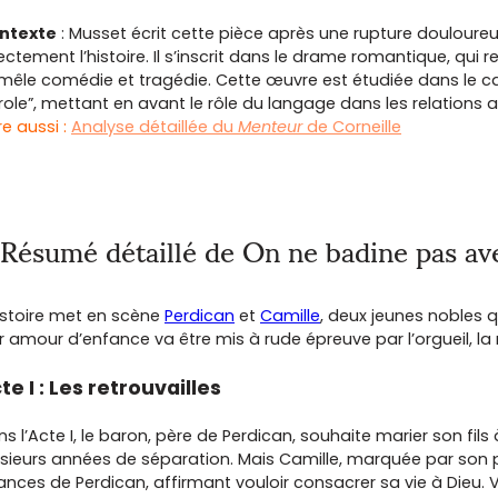
ntexte
: Musset écrit cette pièce après une rupture douloure
ectement l’histoire. Il s’inscrit dans le drame romantique, qui r
 mêle comédie et tragédie. Cette œuvre est étudiée dans le ca
role”, mettant en avant le rôle du langage dans les relations
ire aussi :
Analyse détaillée du
Menteur
de Corneille
Résumé détaillé de On ne badine pas av
histoire met en scène
Perdican
et
Camille
, deux jeunes nobles q
r amour d’enfance va être mis à rude épreuve par l’orgueil, la
te I : Les retrouvailles
s l’Acte I, le baron, père de Perdican, souhaite marier son fils 
usieurs années de séparation. Mais Camille, marquée par son 
nces de Perdican, affirmant vouloir consacrer sa vie à Dieu. 