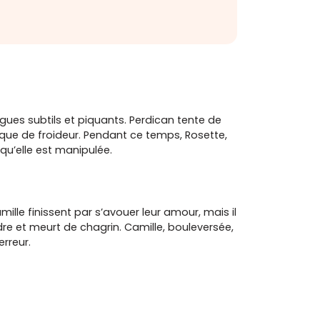
logues subtils et piquants. Perdican tente de
sque de froideur. Pendant ce temps, Rosette,
qu’elle est manipulée.
ille finissent par s’avouer leur amour, mais il
ndre et meurt de chagrin. Camille, bouleversée,
erreur.