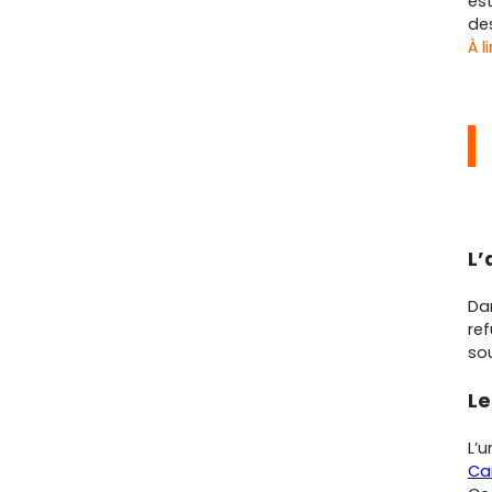
es
de
À l
L’
Dan
ref
sou
Le
L’
Ca