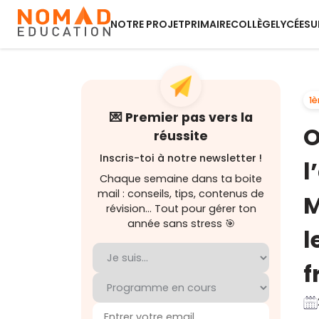
NOTRE PROJET
PRIMAIRE
COLLÈGE
LYCÉE
SU
1è
💌 Premier pas vers la
O
réussite
Inscris-toi à notre newsletter !
l
Chaque semaine dans ta boite
mail : conseils, tips, contenus de
M
révision... Tout pour gérer ton
année sans stress 🎯
l
f