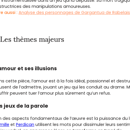
t instrumentalisée dans un jeu qui la dépasse. Sa mort tragi
structrices des manipulations amoureuses.
ire aussi :
Analyse des personnages de Gargantua de Rabelais
Les thèmes majeurs
amour et ses illusions
s cette pièce, l’amour est à la fois idéal, passionnel et destr
usent de l’admettre, jouant un jeu qui les conduit au drame. M
ffrir peuvent tuer l’amour plus sûrement qu’un refus.
s jeux de la parole
un des aspects fondamentaux de l’œuvre est la puissance du l
mille
et
Perdican
utilisent les mots pour dissimuler leurs sentim