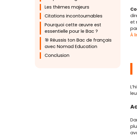
Les thèmes majeurs
Co
dir
Citations incontournables
et
Pourquoi cette œuvre est
pa
essentielle pour le Bac ?
À l
🎯 Réussis ton Bac de français
avec Nomad Education
Conclusion
L’
leu
Ac
Dan
pl
ava