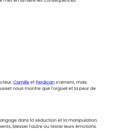
que met en lumière les conséquences
ucteur.
Camille
et
Perdican
s’aiment, mais
usset nous montre que l’orgueil et la peur de
angage dans la séduction et la manipulation.
ents, blesser l’autre ou tester leurs émotions.