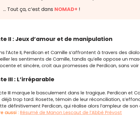
… Tout ça, c’est dans
NOMAD+
!
te II : Jeux d’amour et de manipulation
s l’Acte II, Perdican et Camille s’affrontent à travers des dia
eiller les sentiments de Camille, tandis qu’elle oppose un ma
ocente et sincère, croit aux promesses de Perdican, sans voir 
te III : L’irréparable
cte III marque le basculement dans le tragique. Perdican et Cam
 déjà trop tard. Rosette, témoin de leur réconciliation, s’effo
tte définitivement Perdican, qui réalise alors l’ampleur de son 
ire aussi :
Résumé de Manon Lescaut de l’Abbé Prévost