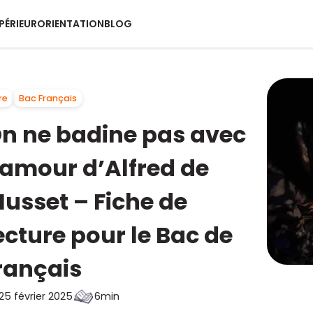
PÉRIEUR
ORIENTATION
BLOG
re
Bac Français
n ne badine pas avec
’amour d’Alfred de
usset – Fiche de
ecture pour le Bac de
rançais
25 février 2025
6min