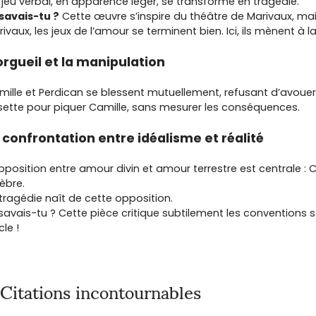
jeu verbal, en apparence léger, se transforme en tragédie.
 savais-tu ?
Cette œuvre s’inspire du théâtre de Marivaux, ma
ivaux, les jeux de l’amour se terminent bien. Ici, ils mènent à l
orgueil et la manipulation
ille et Perdican se blessent mutuellement, refusant d’avouer 
sette pour piquer Camille, sans mesurer les conséquences.
 confrontation entre idéalisme et réalité
pposition entre amour divin et amour terrestre est centrale : C
èbre.
tragédie naît de cette opposition.
savais-tu ? Cette pièce critique subtilement les conventions s
cle !
Citations incontournables