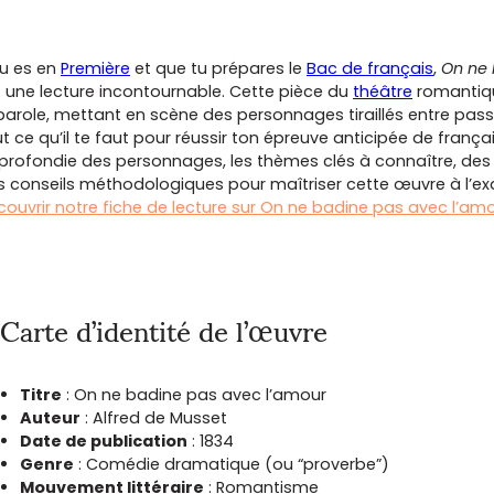
tu es en
Première
et que tu prépares le
Bac de français
,
On ne
t une lecture incontournable. Cette pièce du
théâtre
romantiqu
parole, mettant en scène des personnages tiraillés entre passio
t ce qu’il te faut pour réussir ton épreuve anticipée de frança
profondie des personnages, les thèmes clés à connaître, des 
s conseils méthodologiques pour maîtriser cette œuvre à l’e
couvrir notre fiche de lecture sur On ne badine pas avec l’am
Carte d’identité de l’œuvre
Titre
: On ne badine pas avec l’amour
Auteur
: Alfred de Musset
Date de publication
: 1834
Genre
: Comédie dramatique (ou “proverbe”)
Mouvement littéraire
: Romantisme