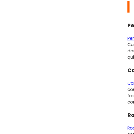
Pe
Pe
Cam
da
qui
Ca
Ca
cou
fr
co
Ro
Ro