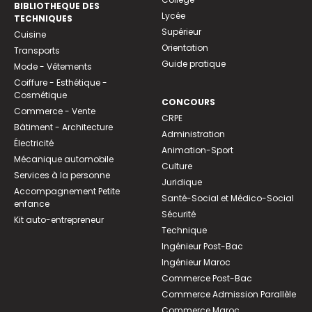
BIBLIOTHEQUE DES
Lycée
TECHNIQUES
Supérieur
Cuisine
Orientation
Transports
Guide pratique
Mode - Vêtements
Coiffure - Esthétique -
Cosmétique
CONCOURS
Commerce - Vente
CRPE
Bâtiment - Architecture
Administration
Électricité
Animation-Sport
Mécanique automobile
Culture
Services à la personne
Juridique
Accompagnement Petite
Santé-Social et Médico-Social
enfance
Sécurité
Kit auto-entrepreneur
Technique
Ingénieur Post-Bac
Ingénieur Maroc
Commerce Post-Bac
Commerce Admission Parallèle
Commerce Maroc