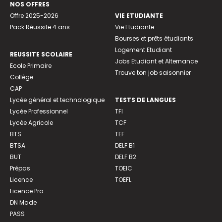
NOS OFFRES
Offre 2025-2026
VIE ETUDIANTE
Pack Réussite 4 ans
Vie Etudiante
Bourses et prêts étudiants
Logement Etudiant
REUSSITE SCOLAIRE
Jobs Etudiant et Alternance
Ecole Primaire
Trouve ton job saisonnier
Collège
CAP
Lycée général et technologique
TESTS DE LANGUES
Lycée Professionnel
TFI
Lycée Agricole
TCF
BTS
TEF
BTSA
DELF B1
BUT
DELF B2
Prépas
TOEIC
Licence
TOEFL
Licence Pro
DN Made
PASS