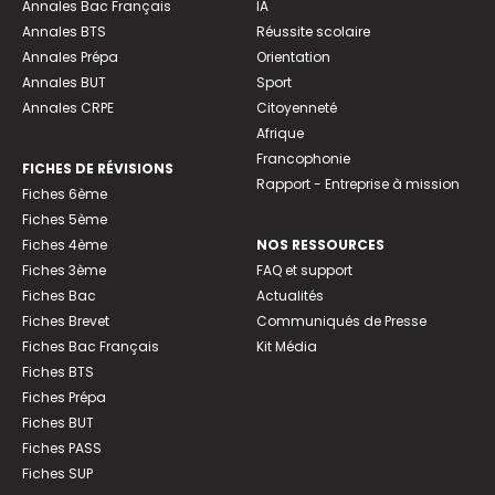
Annales Bac Français
IA
Annales BTS
Réussite scolaire
Annales Prépa
Orientation
Annales BUT
Sport
Annales CRPE
Citoyenneté
Afrique
Francophonie
FICHES DE RÉVISIONS
Rapport - Entreprise à mission
Fiches 6ème
Fiches 5ème
Fiches 4ème
NOS RESSOURCES
Fiches 3ème
FAQ et support
Fiches Bac
Actualités
Fiches Brevet
Communiqués de Presse
Fiches Bac Français
Kit Média
Fiches BTS
Fiches Prépa
Fiches BUT
Fiches PASS
Fiches SUP