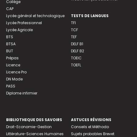
Collège
CAP
Lycée général et technologique
TESTS DE LANGUES
Lycée Professionnel
TFI
Lycée Agricole
TCF
BTS
TEF
BTSA
DELF B1
BUT
DELF B2
Prépas
TOEIC
Licence
TOEFL
Licence Pro
DN Made
PASS
Diplome infirmier
BIBLIOTHEQUE DES SAVOIRS
ASTUCES RÉVISIONS
Droit-Economie-Gestion
Conseils et Méthodo
Littérature-Sciences Humaines
Sujets probables Brevet