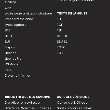
Collège
CAP
Lycée général et technologique
TESTS DE LANGUES
Lycée Professionnel
TFI
Lycée Agricole
TCF
BTS
TEF
BTSA
DELF B1
BUT
DELF B2
Prépas
TOEIC
Licence
TOEFL
Licence Pro
DN Made
PASS
Diplome infirmier
BIBLIOTHEQUE DES SAVOIRS
ASTUCES RÉVISIONS
Droit-Economie-Gestion
Conseils et Méthodo
Littérature-Sciences Humaines
Sujets probables Brevet