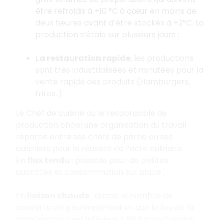
être refroidis à +10 °C à cœur en moins de
deux heures avant d’être stockés à +3°C. La
production s’étale sur plusieurs jours ;
La restauration rapide
, les productions
sont très industrialisées et minutées pour la
vente rapide des produits (Hamburgers,
frites..)
Le Chef de cuisine ou le responsable de
production choisi une organisation du travail
répartie entre ses chefs de partie ou ses
cuisiniers pour la réussite de l’acte culinaire.
En
flux tendu
: possible pour de petites
quantités et consommation sur place ;
En
liaison chaude
: quand le nombre de
couverts est peu important et que le lieu de la
manifestation est inférieur à 80 km ou à moins