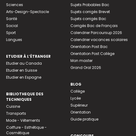
Sciences
Sujets Probables Bac
Arts-Design-Spectacle
Sujets corrigés Brevet
Santé
Sujets corrigés Bac
Social
Corrigés Bac de Français
Sport
Calendrier Parcoursup 2026
Langues
Calendrier vacances scolaires
Orientation Post Bac
Orientation Post Collège
ETUDIER À L’ÉTRANGER
Mon master
Etudier au Canada
Grand Oral 2026
Etudier en Suisse
Etudier en Espagne
BLOG
Collège
BIBLIOTHEQUE DES
Lycée
TECHNIQUES
Supérieur
Cuisine
Orientation
Transports
Guide pratique
Mode - Vêtements
Coiffure - Esthétique -
Cosmétique
CONCOURS