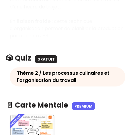
d’une heure de trajet ;
En
liaison froide
: cette technique
d’organisation permet de planifier la production
par atelier à J-3.
🎲 Quiz
GRATUIT
Thème 2 / Les processus culinaires et
l'organisation du travail
📄 Carte Mentale
PREMIUM
PREMIUM