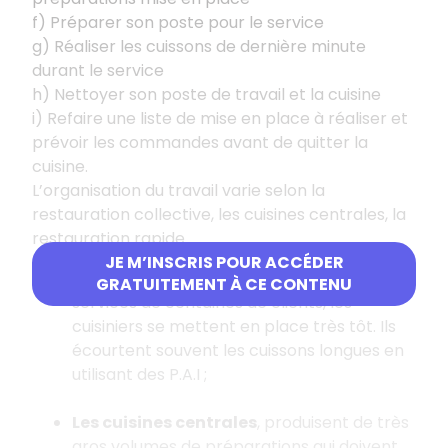
f) Préparer son poste pour le service
g) Réaliser les cuissons de dernière minute
durant le service
h) Nettoyer son poste de travail et la cuisine
i) Refaire une liste de mise en place à réaliser et
prévoir les commandes avant de quitter la
cuisine.
L’organisation du travail varie selon la
restauration collective, les cuisines centrales, la
restauration rapide.
JE M’INSCRIS POUR ACCÉDER
La restauration collective
, pour des
GRATUITEMENT À CE CONTENU
services de centaines de clients, les
cuisiniers se mettent en place très tôt. Ils
écourtent souvent les cuissons longues en
utilisant des P.A.I ;
Les cuisines centrales
, produisent de très
gros volumes de préparations qui doivent