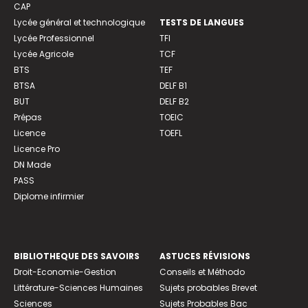
CAP
Lycée général et technologique
TESTS DE LANGUES
Lycée Professionnel
TFI
Lycée Agricole
TCF
BTS
TEF
BTSA
DELF B1
BUT
DELF B2
Prépas
TOEIC
Licence
TOEFL
Licence Pro
DN Made
PASS
Diplome infirmier
BIBLIOTHEQUE DES SAVOIRS
ASTUCES RÉVISIONS
Droit-Economie-Gestion
Conseils et Méthodo
Littérature-Sciences Humaines
Sujets probables Brevet
Sciences
Sujets Probables Bac