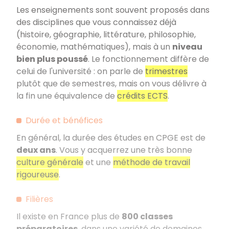
Les enseignements sont souvent proposés dans
des disciplines que vous connaissez déjà
(histoire, géographie, littérature, philosophie,
économie, mathématiques), mais à un
niveau
bien plus poussé
. Le fonctionnement diffère de
celui de l'université : on parle de
trimestres
plutôt que de semestres, mais on vous délivre à
la fin une équivalence de
crédits ECTS
.
Durée et bénéfices
En général, la durée des études en CPGE est de
deux ans
. Vous y acquerrez une très bonne
culture générale
et une
méthode de travail
rigoureuse
.
Filières
Il existe en France plus de
800
classes
préparatoires
, dans une variété de domaines.