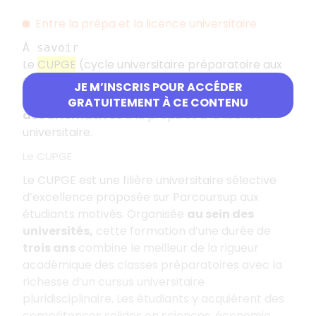
Entre la prépa et la licence universitaire
À savoir
Le
CUPGE
(cycle universitaire préparatoire aux
Grandes Écoles) et le
CPES
(cycle
JE M’INSCRIS POUR ACCÉDER
pluridisciplinaire d’études supérieures) offrent
GRATUITEMENT À CE CONTENU
des alternatives
à la prépa et à la licence
universitaire.
Le CUPGE
Le CUPGE est une filière universitaire sélective
d’excellence proposée sur Parcoursup aux
étudiants motivés. Organisée
au sein des
universités,
cette formation d’une durée de
trois ans
combine le meilleur de la rigueur
académique des classes préparatoires avec la
richesse d’un cursus universitaire
pluridisciplinaire. Les étudiants y acquièrent des
compétences solides en sciences, économie,