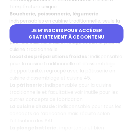
température unique.
Boucherie, poissonnerie, légumerie
:
indispensables en cuisine traditionnelle, seule la
légumerie est inutile pour les autres concepts.
JE M’INSCRIS POUR ACCÉDER
Zone de déconditionnement
: indispensable
GRATUITEMENT À CE CONTENU
pour les cuisines d’assemblage et inutile pour la
cuisine traditionnelle.
Local des préparations froides
: indispensable
pour la cuisine traditionnelle et d’assemblage
d’opportunité, regroupé avec la pâtisserie en
cuisine d’assemblage et cuisine 45.
La pâtisserie
: indispensable pour la cuisine
traditionnelle et facultative voir inutile pour les
autres concepts de fabrication.
La cuisine chaude
: indispensable pour tous les
concepts de fabrication mais réduite selon
l’utilisation des PAI
La plonge batterie
: importante et bien