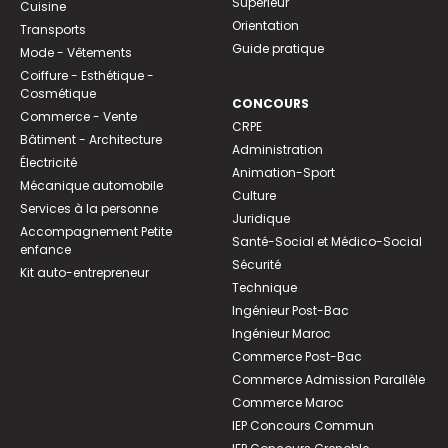
Supérieur
Cuisine
Orientation
Transports
Guide pratique
Mode - Vêtements
Coiffure - Esthétique -
Cosmétique
CONCOURS
Commerce - Vente
CRPE
Bâtiment - Architecture
Administration
Électricité
Animation-Sport
Mécanique automobile
Culture
Services à la personne
Juridique
Accompagnement Petite
Santé-Social et Médico-Social
enfance
Sécurité
Kit auto-entrepreneur
Technique
Ingénieur Post-Bac
Ingénieur Maroc
Commerce Post-Bac
Commerce Admission Parallèle
Commerce Maroc
IEP Concours Commun