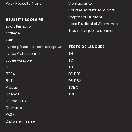
Pack Réussite 4 ans
Vie Etudiante
Bourses et prêts étudiants
Logement Etudiant
REUSSITE SCOLAIRE
Jobs Etudiant et Alternance
Ecole Primaire
Trouve ton job saisonnier
Collège
CAP
Lycée général et technologique
TESTS DE LANGUES
Lycée Professionnel
TFI
Lycée Agricole
TCF
BTS
TEF
BTSA
DELF B1
BUT
DELF B2
Prépas
TOEIC
Licence
TOEFL
Licence Pro
DN Made
PASS
Diplome infirmier