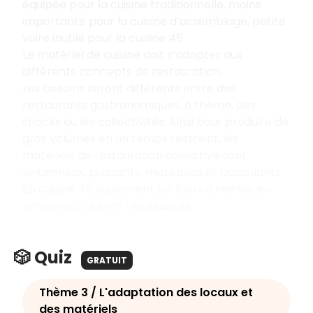
équipée pour la cuisine traditionnelle, moins
importante pour la cuisine d’assemblage, petite
voire inutile pour la cuisine 45
Le matériel de cuisine doit s’adapter aux
différents concepts de restauration.
Les besoins seront différents entre des
restaurants gastronomiques, à thème, des
snacks ou les collectivités. Ainsi pour produire de
gros volumes en un temps restreint, les
matériels de restauration collective sont
volumineux, puissants, maniables et basculants.
En cuisine 45 seulement les fours à remise en
température sont nécessaires.
🎲 Quiz
GRATUIT
Thème 3 / L'adaptation des locaux et
des matériels