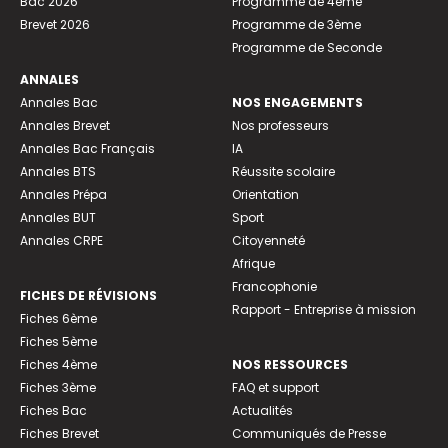
Bac 2026
Programme de 4ème
Brevet 2026
Programme de 3ème
Programme de Seconde
ANNALES
Annales Bac
NOS ENGAGEMENTS
Annales Brevet
Nos professeurs
Annales Bac Français
IA
Annales BTS
Réussite scolaire
Annales Prépa
Orientation
Annales BUT
Sport
Annales CRPE
Citoyenneté
Afrique
Francophonie
FICHES DE RÉVISIONS
Rapport - Entreprise à mission
Fiches 6ème
Fiches 5ème
Fiches 4ème
NOS RESSOURCES
Fiches 3ème
FAQ et support
Fiches Bac
Actualités
Fiches Brevet
Communiqués de Presse