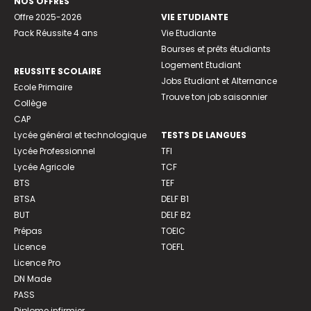
NOS OFFRES
Offre 2025-2026
VIE ETUDIANTE
Pack Réussite 4 ans
Vie Etudiante
Bourses et prêts étudiants
Logement Etudiant
REUSSITE SCOLAIRE
Jobs Etudiant et Alternance
Ecole Primaire
Trouve ton job saisonnier
Collège
CAP
Lycée général et technologique
TESTS DE LANGUES
Lycée Professionnel
TFI
Lycée Agricole
TCF
BTS
TEF
BTSA
DELF B1
BUT
DELF B2
Prépas
TOEIC
Licence
TOEFL
Licence Pro
DN Made
PASS
Diplome infirmier