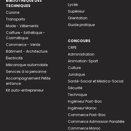
BIBLIOTHEQUE DES
Lycée
TECHNIQUES
Supérieur
Cuisine
Orientation
Transports
Guide pratique
Mode - Vêtements
Coiffure - Esthétique -
Cosmétique
CONCOURS
Commerce - Vente
CRPE
Bâtiment - Architecture
Administration
Électricité
Animation-Sport
Mécanique automobile
Culture
Services à la personne
Juridique
Accompagnement Petite
Santé-Social et Médico-Social
enfance
Sécurité
Kit auto-entrepreneur
Technique
Ingénieur Post-Bac
Ingénieur Maroc
Commerce Post-Bac
Commerce Admission Parallèle
Commerce Maroc