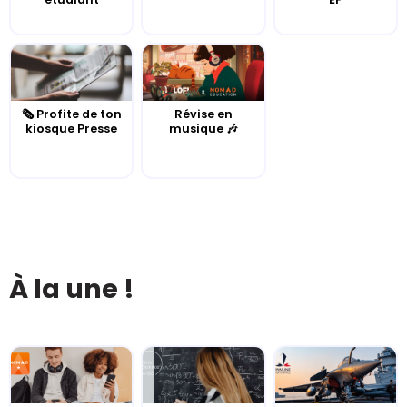
🗞️ Profite de ton
Révise en
kiosque Presse
musique 🎶
À la une !