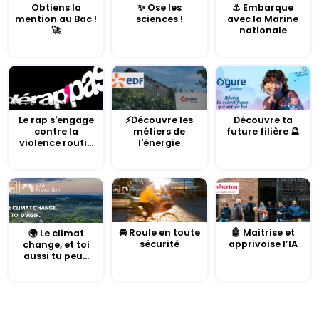
Obtiens la
✨ Ose les
⚓️ Embarque
mention au Bac !
sciences !
avec la Marine
🚀
nationale
Le rap s'engage
⚡Découvre les
Découvre ta
contre la
métiers de
future filière 🔮
violence routi...
l'énergie
🚘 Roule en toute
🤖 Maitrise et
🌍 Le climat
sécurité
apprivoise l’IA
change, et toi
aussi tu peu...