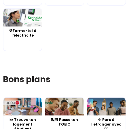
💡Forme-toi à
l'électricité
Bons plans
🛌 Trouve ton
💂🏻 Passe ton
✈️ Pars à
logement
TOEIC
l'étranger avec
étudiant
EF