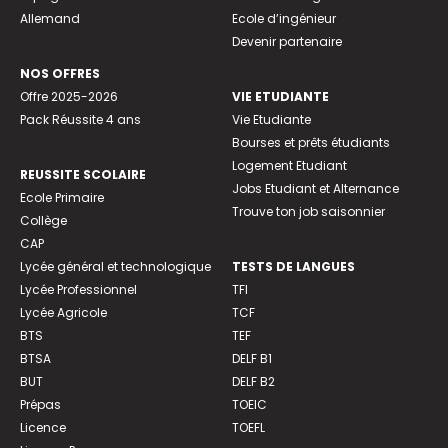
Allemand
Ecole d’ingénieur
Devenir partenaire
NOS OFFRES
Offre 2025-2026
VIE ETUDIANTE
Pack Réussite 4 ans
Vie Etudiante
Bourses et prêts étudiants
Logement Etudiant
REUSSITE SCOLAIRE
Jobs Etudiant et Alternance
Ecole Primaire
Trouve ton job saisonnier
Collège
CAP
Lycée général et technologique
TESTS DE LANGUES
Lycée Professionnel
TFI
Lycée Agricole
TCF
BTS
TEF
BTSA
DELF B1
BUT
DELF B2
Prépas
TOEIC
Licence
TOEFL