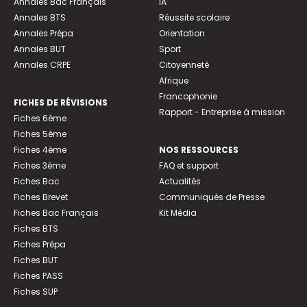
Annales Bac Français
IA
Annales BTS
Réussite scolaire
Annales Prépa
Orientation
Annales BUT
Sport
Annales CRPE
Citoyenneté
Afrique
Francophonie
FICHES DE RÉVISIONS
Rapport - Entreprise à mission
Fiches 6ème
Fiches 5ème
Fiches 4ème
NOS RESSOURCES
Fiches 3ème
FAQ et support
Fiches Bac
Actualités
Fiches Brevet
Communiqués de Presse
Fiches Bac Français
Kit Média
Fiches BTS
Fiches Prépa
Fiches BUT
Fiches PASS
Fiches SUP