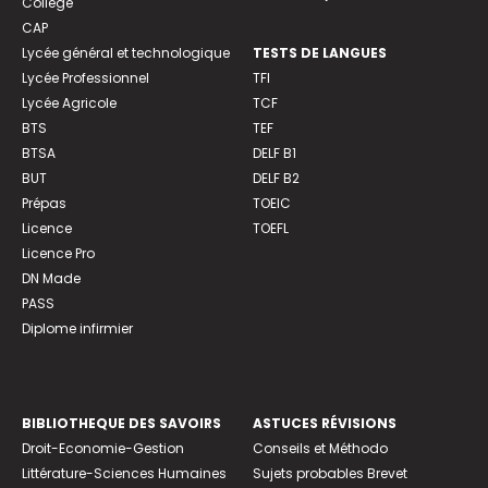
Collège
CAP
Lycée général et technologique
TESTS DE LANGUES
Lycée Professionnel
TFI
Lycée Agricole
TCF
BTS
TEF
BTSA
DELF B1
BUT
DELF B2
Prépas
TOEIC
Licence
TOEFL
Licence Pro
DN Made
PASS
Diplome infirmier
BIBLIOTHEQUE DES SAVOIRS
ASTUCES RÉVISIONS
Droit-Economie-Gestion
Conseils et Méthodo
Littérature-Sciences Humaines
Sujets probables Brevet