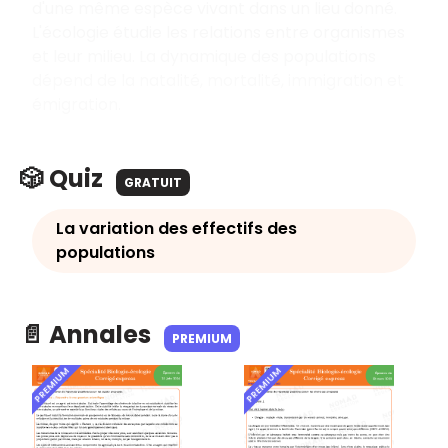
d'une même espèce vivant dans un lieu donné.
L'écologie étudie les relations entre organismes
et leur milieu. La dynamique des populations
dépend de la natalité, mortalité, immigration et
émigration.
🎲 Quiz
GRATUIT
La variation des effectifs des
populations
📄 Annales
PREMIUM
PREMIUM
PREMIUM