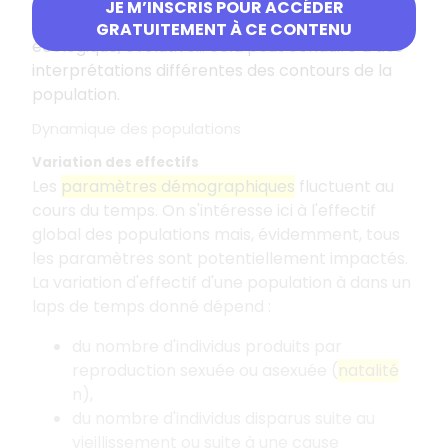
JE M’INSCRIS POUR ACCÉDER
définitions : biologique, morphologique,
GRATUITEMENT À CE CONTENU
écologique, évolutive… cela peut conduire à des
interprétations différentes des contours de la
population.
Dynamique des populations
Variation des effectifs
Les
paramètres démographiques
fluctuent au
cours du temps. On s'intéresse ici à l'effectif
global des populations mais, évidemment, tous
les paramètres sont potentiellement impactés.
La variation d'effectif d'une population à dans un
laps de temps donné dépend :
du nombre d'individus produits par
reproduction sexuée ou asexuée (
natalité
n),
du nombre d'individus disparus suite au
vieillissement ou suite à une cause